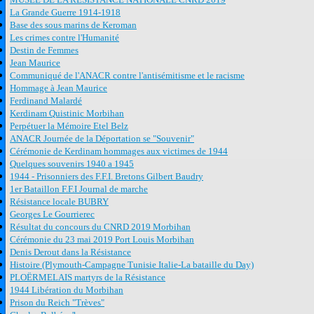
La Grande Guerre 1914-1918
Base des sous marins de Keroman
Les crimes contre l'Humanité
Destin de Femmes
Jean Maurice
Communiqué de l'ANACR contre l'antisémitisme et le racisme
Hommage à Jean Maurice
Ferdinand Malardé
Kerdinam Quistinic Morbihan
Perpétuer la Mémoire Etel Belz
ANACR Journée de la Déportation se "Souvenir"
Cérémonie de Kerdinam hommages aux victimes de 1944
Quelques souvenirs 1940 a 1945
1944 - Prisonniers des F.F.I. Bretons Gilbert Baudry
1er Bataillon F.F.I Journal de marche
Résistance locale BUBRY
Georges Le Gourrierec
Résultat du concours du CNRD 2019 Morbihan
Cérémonie du 23 mai 2019 Port Louis Morbihan
Denis Derout dans la Résistance
Histoire (Plymouth-Campagne Tunisie Italie-La bataille du Day)
PLOËRMELAIS martyrs de la Résistance
1944 Libération du Morbihan
Prison du Reich "Trèves"