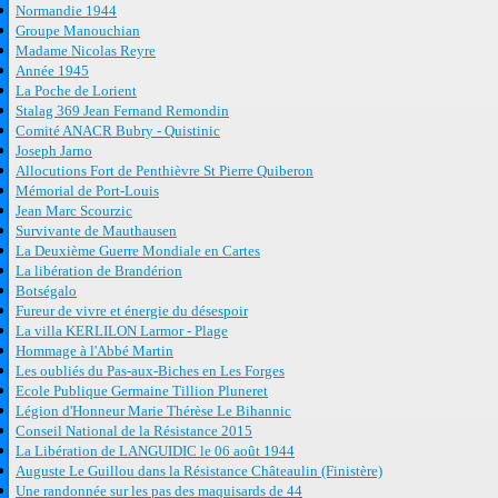
Normandie 1944
Groupe Manouchian
Madame Nicolas Reyre
Année 1945
La Poche de Lorient
Stalag 369 Jean Fernand Remondin
Comité ANACR Bubry - Quistinic
Joseph Jarno
Allocutions Fort de Penthièvre St Pierre Quiberon
Mémorial de Port-Louis
Jean Marc Scourzic
Survivante de Mauthausen
La Deuxième Guerre Mondiale en Cartes
La libération de Brandérion
Botségalo
Fureur de vivre et énergie du désespoir
La villa KERLILON Larmor - Plage
Hommage à l'Abbé Martin
Les oubliés du Pas-aux-Biches en Les Forges
Ecole Publique Germaine Tillion Pluneret
Légion d'Honneur Marie Thérèse Le Bihannic
Conseil National de la Résistance 2015
La Libération de LANGUIDIC le 06 août 1944
Auguste Le Guillou dans la Résistance Châteaulin (Finistère)
Une randonnée sur les pas des maquisards de 44