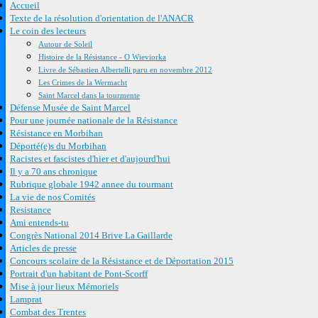
Accueil
Texte de la résolution d'orientation de l'ANACR
Le coin des lecteurs
Autour de Soleil
Histoire de la Résistance - O Wieviorka
Livre de Sébastien Albertelli paru en novembre 2012
Les Crimes de la Wermacht
Saint Marcel dans la tourmente
Défense Musée de Saint Marcel
Pour une journée nationale de la Résistance
Résistance en Morbihan
Déporté(e)s du Morbihan
Racistes et fascistes d'hier et d'aujourd'hui
Il y a 70 ans chronique
Rubrique globale 1942 annee du tourmant
La vie de nos Comités
Resistance
Ami entends-tu
Congrès National 2014 Brive La Gaillarde
Articles de presse
Concours scolaire de la Résistance et de Déportation 2015
Portrait d'un habitant de Pont-Scorff
Mise à jour lieux Mémoriels
Lamprat
Combat des Trentes