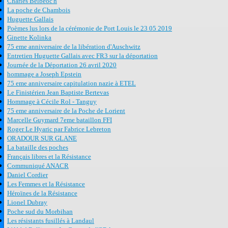
Charles Belbéoc'h
La poche de Chambois
Huguette Gallais
Poèmes lus lors de la cérémonie de Port Louis le 23 05 2019
Ginette Kolinka
75 eme anniversaire de la libération d'Auschwitz
Entretien Huguette Gallais avec FR3 sur la déportation
Journée de la Déportation 26 avril 2020
hommage a Joseph Epstein
75 eme anniversaire capitulation nazie à ETEL
Le Finistérien Jean Baptiste Bertevas
Hommage à Cécile Rol - Tanguy
75 eme anniversaire de la Poche de Lorient
Marcelle Guymard 7eme bataillon FFI
Roger Le Hyaric par Fabrice Lebreton
ORADOUR SUR GLANE
La bataille des poches
Français libres et la Résistance
Communiqué ANACR
Daniel Cordier
Les Femmes et la Résistance
Héroïnes de la Résistance
Lionel Dubray
Poche sud du Morbihan
Les résistants fusillés à Landaul