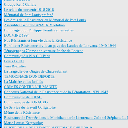
Groupe René Gallais
Le relais du souvenir 1918 2018
Mémorial de Port Louis profané
Les Amis de la Résistance au Mémorial de Port Louis
Assemblée Générale ANACR Morbihan
Hommage pour Philippe Kernilis et les autres
LOCMINE 1994
Nos Résistants et leur vie dans la Résistance
Ruralité et Résistance civile au pays des Landes de Lanvaux, 1940-1944
Témoignages 70eme anniversaire Poche de Lorient
Communiqué A.N.A.C.R Paris
Louis Le DU
Jean Brézulier
La Tragédie des Otages de Chateaubriant
TEMOIGNAGE D'UN DEPORTE
La Maltière et les fusillés
CRIMES CONTRE L'HUMANITE
Concours National de la Résistance et de la Déportation 1939-1945
Communiqué de l'UFAC
Communiqué de l'ONACVG
Le Service du Travail Obligatoire
Mémo de la Résistance
Resistance de l'Armée dans le Morbihan par le Lieutenant Colonel Stéphane Le 
Marie Louise Kergourlay
MUSEE DE LA RESISTANCE NATIONALE CNRD 2019