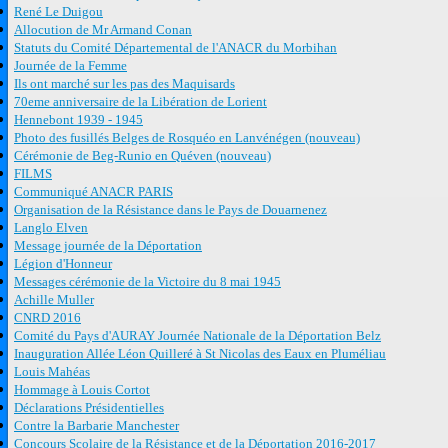
René Le Duigou
Allocution de Mr Armand Conan
Statuts du Comité Départemental de l'ANACR du Morbihan
Journée de la Femme
Ils ont marché sur les pas des Maquisards
70eme anniversaire de la Libération de Lorient
Hennebont 1939 - 1945
Photo des fusillés Belges de Rosquéo en Lanvénégen (nouveau)
Cérémonie de Beg-Runio en Quéven (nouveau)
FILMS
Communiqué ANACR PARIS
Organisation de la Résistance dans le Pays de Douarnenez
Langlo Elven
Message journée de la Déportation
Légion d'Honneur
Messages cérémonie de la Victoire du 8 mai 1945
Achille Muller
CNRD 2016
Comité du Pays d'AURAY Journée Nationale de la Déportation Belz
Inauguration Allée Léon Quilleré à St Nicolas des Eaux en Pluméliau
Louis Mahéas
Hommage à Louis Cortot
Déclarations Présidentielles
Contre la Barbarie Manchester
Concours Scolaire de la Résistance et de la Déportation 2016-2017