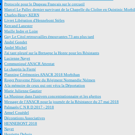
Protocole pour le Drapeau Français sur le cercueil
Marcel Le Pallec dernier survivant de la Chapelle du Cloître en Quistinic Morb
Charles-Henry KERN
Livret Libération d'Hennebont Stèles
Kercand Lanester
Maille Indre et Loire
Guy Le Citol retrouvailles émouvantes 73 ans plus tard
André Gondet
André Michel
J'ai tant pleuré sur la Bretagne la Honte pour les Résistants
Lucienne Nayet
Communiqué ANACR Attentat
Le chagrin la Fierté
Planning Cérémonies ANACR 2018 Morbihan
Roger Penverne Pilote du Régiment Normandie Niémen
A la mémoire de ceux qui ont vécu la Déportation
Marie Julienne Gautier
La Musique dans l'univers concentrationnaire et les ghettos
Message de l'ANACR pour la journée de la Résistance du 27 mai 2018
Palmarès C N R D 2017 - 2018
Armel Couëdel
Décorations Associatives
HENNEBONT 2018
Nayet
Henriette Dubois