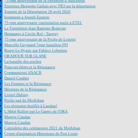
75 eme anniversaire de la libération d'Auschwitz
Entretien Huguette Gallais avec FR3 sur la déportation
Journée de la Déportation 26 avril 2020
hommage a Joseph Epstein
75 eme anniversaire capitulation nazie à ETEL
Le Finistérien Jean Baptiste Bertevas
Hommage à Cécile Rol - Tanguy
75 eme anniversaire de la Poche de Lorient
Marcelle Guymard 7eme bataillon FFI
Roger Le Hyaric par Fabrice Lebreton
ORADOUR SUR GLANE
La bataille des poches
Français libres et la Résistance
Communiqué ANACR
Daniel Cordier
Les Femmes et la Résistance
Héroïnes de la Résistance
Lionel Dubray
Poche sud du Morbihan
Les résistants fusillés à Landaul
L'Abbé Rallier par Le Garrec de l'ORA
Margot Caudan
Margot Caudan
Calendrier des cérémonies 2021 du Morbihan
Centre d'animation Historique de Port Louis