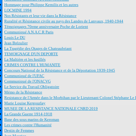
Hommage pour Philippe Kernilis et les autres
LOCMINE 1994
Nos Résistants et leur vie dans la Résistance
Ruralité et Résistance civile au pays des Landes de Lanvaux, 1940-1944
Témoignages 70eme anniversaire Poche de Lorient
Communiqué A.N.A.C.R Paris
Louis Le DU
Jean Brézulier
La Tragédie des Otages de Chateaubriant
TEMOIGNAGE D'UN DEPORTE
La Maltière et les fusillés
CRIMES CONTRE L'HUMANITE
Concours National de la Résistance et de la Déportation 1939-1945
Communiqué de l'UFAC
Communiqué de l'ONACVG
Le Service du Travail Obligatoire
Mémo de la Résistance
Resistance de l'Armée dans le Morbihan par le Lieutenant Colonel Stéphane Le 
Marie Louise Kergourlay
MUSEE DE LA RESISTANCE NATIONALE CNRD 2019
La Grande Guerre 1914-1918
Base des sous marins de Keroman
Les crimes contre l'Humanité
Destin de Femmes
Jean Maurice