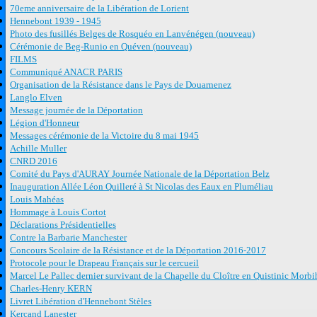
70eme anniversaire de la Libération de Lorient
Hennebont 1939 - 1945
Photo des fusillés Belges de Rosquéo en Lanvénégen (nouveau)
Cérémonie de Beg-Runio en Quéven (nouveau)
FILMS
Communiqué ANACR PARIS
Organisation de la Résistance dans le Pays de Douarnenez
Langlo Elven
Message journée de la Déportation
Légion d'Honneur
Messages cérémonie de la Victoire du 8 mai 1945
Achille Muller
CNRD 2016
Comité du Pays d'AURAY Journée Nationale de la Déportation Belz
Inauguration Allée Léon Quilleré à St Nicolas des Eaux en Pluméliau
Louis Mahéas
Hommage à Louis Cortot
Déclarations Présidentielles
Contre la Barbarie Manchester
Concours Scolaire de la Résistance et de la Déportation 2016-2017
Protocole pour le Drapeau Français sur le cercueil
Marcel Le Pallec dernier survivant de la Chapelle du Cloître en Quistinic Morb
Charles-Henry KERN
Livret Libération d'Hennebont Stèles
Kercand Lanester