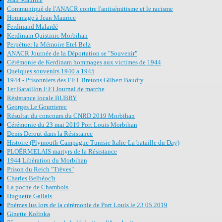
Communiqué de l'ANACR contre l'antisémitisme et le racisme
Hommage à Jean Maurice
Ferdinand Malardé
Kerdinam Quistinic Morbihan
Perpétuer la Mémoire Etel Belz
ANACR Journée de la Déportation se "Souvenir"
Cérémonie de Kerdinam hommages aux victimes de 1944
Quelques souvenirs 1940 a 1945
1944 - Prisonniers des F.F.I. Bretons Gilbert Baudry
1er Bataillon F.F.I Journal de marche
Résistance locale BUBRY
Georges Le Gourrierec
Résultat du concours du CNRD 2019 Morbihan
Cérémonie du 23 mai 2019 Port Louis Morbihan
Denis Derout dans la Résistance
Histoire (Plymouth-Campagne Tunisie Italie-La bataille du Day)
PLOËRMELAIS martyrs de la Résistance
1944 Libération du Morbihan
Prison du Reich "Trèves"
Charles Belbéoc'h
La poche de Chambois
Huguette Gallais
Poèmes lus lors de la cérémonie de Port Louis le 23 05 2019
Ginette Kolinka