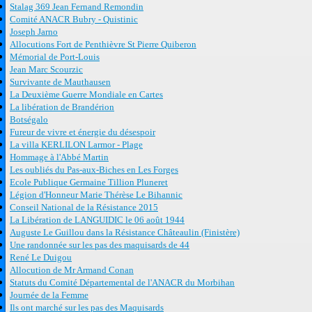
Stalag 369 Jean Fernand Remondin
Comité ANACR Bubry - Quistinic
Joseph Jarno
Allocutions Fort de Penthièvre St Pierre Quiberon
Mémorial de Port-Louis
Jean Marc Scourzic
Survivante de Mauthausen
La Deuxième Guerre Mondiale en Cartes
La libération de Brandérion
Botségalo
Fureur de vivre et énergie du désespoir
La villa KERLILON Larmor - Plage
Hommage à l'Abbé Martin
Les oubliés du Pas-aux-Biches en Les Forges
Ecole Publique Germaine Tillion Pluneret
Légion d'Honneur Marie Thérèse Le Bihannic
Conseil National de la Résistance 2015
La Libération de LANGUIDIC le 06 août 1944
Auguste Le Guillou dans la Résistance Châteaulin (Finistère)
Une randonnée sur les pas des maquisards de 44
René Le Duigou
Allocution de Mr Armand Conan
Statuts du Comité Départemental de l'ANACR du Morbihan
Journée de la Femme
Ils ont marché sur les pas des Maquisards