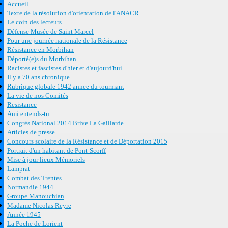
Accueil
Texte de la résolution d'orientation de l'ANACR
Le coin des lecteurs
Défense Musée de Saint Marcel
Pour une journée nationale de la Résistance
Résistance en Morbihan
Déporté(e)s du Morbihan
Racistes et fascistes d'hier et d'aujourd'hui
Il y a 70 ans chronique
Rubrique globale 1942 annee du tourmant
La vie de nos Comités
Resistance
Ami entends-tu
Congrès National 2014 Brive La Gaillarde
Articles de presse
Concours scolaire de la Résistance et de Déportation 2015
Portrait d'un habitant de Pont-Scorff
Mise à jour lieux Mémoriels
Lamprat
Combat des Trentes
Normandie 1944
Groupe Manouchian
Madame Nicolas Reyre
Année 1945
La Poche de Lorient