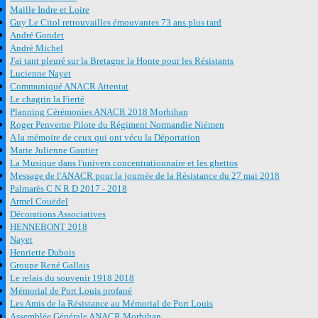
Maille Indre et Loire
Guy Le Citol retrouvailles émouvantes 73 ans plus tard
André Gondet
André Michel
J'ai tant pleuré sur la Bretagne la Honte pour les Résistants
Lucienne Nayet
Communiqué ANACR Attentat
Le chagrin la Fierté
Planning Cérémonies ANACR 2018 Morbihan
Roger Penverne Pilote du Régiment Normandie Niémen
A la mémoire de ceux qui ont vécu la Déportation
Marie Julienne Gautier
La Musique dans l'univers concentrationnaire et les ghettos
Message de l'ANACR pour la journée de la Résistance du 27 mai 2018
Palmarès C N R D 2017 - 2018
Armel Couëdel
Décorations Associatives
HENNEBONT 2018
Nayet
Henriette Dubois
Groupe René Gallais
Le relais du souvenir 1918 2018
Mémorial de Port Louis profané
Les Amis de la Résistance au Mémorial de Port Louis
Assemblée Générale ANACR Morbihan