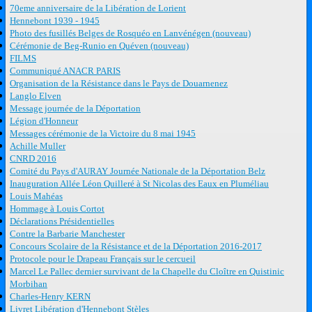
70eme anniversaire de la Libération de Lorient
Hennebont 1939 - 1945
Photo des fusillés Belges de Rosquéo en Lanvénégen (nouveau)
Cérémonie de Beg-Runio en Quéven (nouveau)
FILMS
Communiqué ANACR PARIS
Organisation de la Résistance dans le Pays de Douarnenez
Langlo Elven
Message journée de la Déportation
Légion d'Honneur
Messages cérémonie de la Victoire du 8 mai 1945
Achille Muller
CNRD 2016
Comité du Pays d'AURAY Journée Nationale de la Déportation Belz
Inauguration Allée Léon Quilleré à St Nicolas des Eaux en Pluméliau
Louis Mahéas
Hommage à Louis Cortot
Déclarations Présidentielles
Contre la Barbarie Manchester
Concours Scolaire de la Résistance et de la Déportation 2016-2017
Protocole pour le Drapeau Français sur le cercueil
Marcel Le Pallec dernier survivant de la Chapelle du Cloître en Quistinic
Morbihan
Charles-Henry KERN
Livret Libération d'Hennebont Stèles