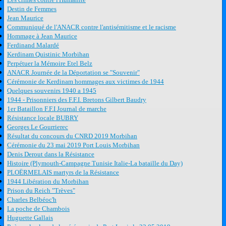
Destin de Femmes
Jean Maurice
Communiqué de l'ANACR contre l'antisémitisme et le racisme
Hommage à Jean Maurice
Ferdinand Malardé
Kerdinam Quistinic Morbihan
Perpétuer la Mémoire Etel Belz
ANACR Journée de la Déportation se "Souvenir"
Cérémonie de Kerdinam hommages aux victimes de 1944
Quelques souvenirs 1940 a 1945
1944 - Prisonniers des F.F.I. Bretons Gilbert Baudry
1er Bataillon F.F.I Journal de marche
Résistance locale BUBRY
Georges Le Gourrierec
Résultat du concours du CNRD 2019 Morbihan
Cérémonie du 23 mai 2019 Port Louis Morbihan
Denis Derout dans la Résistance
Histoire (Plymouth-Campagne Tunisie Italie-La bataille du Day)
PLOËRMELAIS martyrs de la Résistance
1944 Libération du Morbihan
Prison du Reich "Trèves"
Charles Belbéoc'h
La poche de Chambois
Huguette Gallais