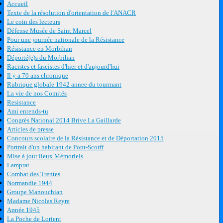
Accueil
Texte de la résolution d'orientation de l'ANACR
Le coin des lecteurs
Défense Musée de Saint Marcel
Pour une journée nationale de la Résistance
Résistance en Morbihan
Déporté(e)s du Morbihan
Racistes et fascistes d'hier et d'aujourd'hui
Il y a 70 ans chronique
Rubrique globale 1942 annee du tourmant
La vie de nos Comités
Resistance
Ami entends-tu
Congrès National 2014 Brive La Gaillarde
Articles de presse
Concours scolaire de la Résistance et de Déportation 2015
Portrait d'un habitant de Pont-Scorff
Mise à jour lieux Mémoriels
Lamprat
Combat des Trentes
Normandie 1944
Groupe Manouchian
Madame Nicolas Reyre
Année 1945
La Poche de Lorient