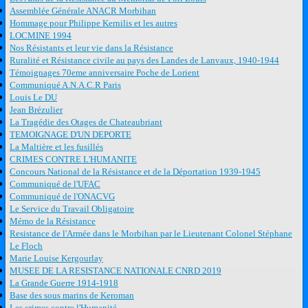
Assemblée Générale ANACR Morbihan
Hommage pour Philippe Kernilis et les autres
LOCMINE 1994
Nos Résistants et leur vie dans la Résistance
Ruralité et Résistance civile au pays des Landes de Lanvaux, 1940-1944
Témoignages 70eme anniversaire Poche de Lorient
Communiqué A.N.A.C.R Paris
Louis Le DU
Jean Brézulier
La Tragédie des Otages de Chateaubriant
TEMOIGNAGE D'UN DEPORTE
La Maltière et les fusillés
CRIMES CONTRE L'HUMANITE
Concours National de la Résistance et de la Déportation 1939-1945
Communiqué de l'UFAC
Communiqué de l'ONACVG
Le Service du Travail Obligatoire
Mémo de la Résistance
Resistance de l'Armée dans le Morbihan par le Lieutenant Colonel Stéphane
Le Floch
Marie Louise Kergourlay
MUSEE DE LA RESISTANCE NATIONALE CNRD 2019
La Grande Guerre 1914-1918
Base des sous marins de Keroman
Les crimes contre l'Humanité