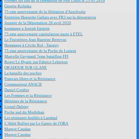
Poèmes lus lors de la cérémonie de Port Louis le 23 05 2019
Ginette Kolinka
75 eme anniversaire de la libération d'Auschwitz
Entretien Huguette Gallais avec FR3 sur la déportation
Journée de la Déportation 26 avril 2020
hommage a Joseph Epstein
75 eme anniversaire capitulation nazie à ETEL
Le Finistérien Jean Baptiste Bertevas
Hommage à Cécile Rol - Tanguy
75 eme anniversaire de la Poche de Lorient
Marcelle Guymard 7eme bataillon FFI
Roger Le Hyaric par Fabrice Lebreton
ORADOUR SUR GLANE
La bataille des poches
Français libres et la Résistance
Communiqué ANACR
Daniel Cordier
Les Femmes et la Résistance
Héroïnes de la Résistance
Lionel Dubray
Poche sud du Morbihan
Les résistants fusillés à Landaul
L'Abbé Rallier par Le Garrec de l'ORA
Margot Caudan
Margot Caudan