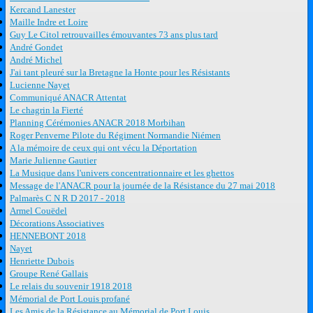
Kercand Lanester
Maille Indre et Loire
Guy Le Citol retrouvailles émouvantes 73 ans plus tard
André Gondet
André Michel
J'ai tant pleuré sur la Bretagne la Honte pour les Résistants
Lucienne Nayet
Communiqué ANACR Attentat
Le chagrin la Fierté
Planning Cérémonies ANACR 2018 Morbihan
Roger Penverne Pilote du Régiment Normandie Niémen
A la mémoire de ceux qui ont vécu la Déportation
Marie Julienne Gautier
La Musique dans l'univers concentrationnaire et les ghettos
Message de l'ANACR pour la journée de la Résistance du 27 mai 2018
Palmarès C N R D 2017 - 2018
Armel Couëdel
Décorations Associatives
HENNEBONT 2018
Nayet
Henriette Dubois
Groupe René Gallais
Le relais du souvenir 1918 2018
Mémorial de Port Louis profané
Les Amis de la Résistance au Mémorial de Port Louis