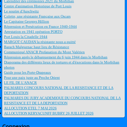
Calendrier des cérémonies 2021 du Morbihan
Centre d'animation Historique de Port Louis
Le sourire d'Auschwitz
Colette, une résistante Française aux Oscars
Le Capitaine Georges Hillion
Répression et Persécution en France 1940-1944
Arrestation en 1941 opération PORTO
Port Louis la Citadelle 1944
MARGOT CAUDAN la résistante nous a quitté
Barach Malguenac haut lieu de Résistance
Communiqué ANACR Profanation du Mont Valérien
Répression après le débarquement du 6 juin 1944 dans le Morbihan
Diaporama des différents lieux de tortures et d'éxecutions dans le Morbihan
photos
Guide pour les Porte-Drapeaux
Pour une paix juste au Proche Orient
LE FIL DE L'ANACR
PALMARES CONCOURS NATIONAL DE LA RESISTANCE ET DE LA
DEPORTATION
PALMARES DU JURY ACADEMIQUE DU CONCOURS NATIONAL DE LA
RESISTANCE ET DE LA DEPORTATION
ALLOCUTION ETEL 7 MAI 2026
ALLOCUTION KERYACUNFF BUBRY 26 JUILLET 2026
Connexion