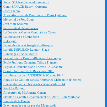
Stalag 369 Jean Fernand Remondin
Comité ANACR Bubry - Quistinic
Joseph Jarno
Allocutions Fort de Penthièvre St Pierre Quiberon
Mémorial de Port-Louis
Jean Marc Scourzic
Survivante de Mauthausen
La Deuxième Guerre Mondiale en Cartes
La libération de Brandérion
Botségalo
Fureur de vivre et énergie du désespoir
La villa KERLILON Larmor - Plage
Hommage à l'Abbé Martin
Les oubliés du Pas-aux-Biches en Les Forges
Ecole Publique Germaine Tillion Pluneret
Légion d'Honneur Marie Thérèse Le Bihannic
Conseil National de la Résistance 2015
La Libération de LANGUIDIC le 06 août 1944
Auguste Le Guillou dans la Résistance Châteaulin (Finistère)
Une randonnée sur les pas des maquisards de 44
René Le Duigou
Allocution de Mr Armand Conan
Statuts du Comité Départemental de l'ANACR du Morbihan
Journée de la Femme
Ils ont marché sur les pas des Maquisards