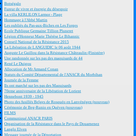
Botségalo
Fureur de vivre et énergie du désespoir
La villa KERLILON Larmor - Plage
Hommage à l'Abbé Martin
Les oubliés du Pas-aux-Biches en Les Forges
Ecole Publique Germaine Tillion Pluneret
Légion d'Honneur Marie Thérèse Le Bihannic
Conseil National de la Résistance 2015
La Libération de LANGUIDIC le 06 août 1944
Auguste Le Guillou dans la Résistance Châteaulin (Finistère)
Une randonnée sur les pas des maquisards de 44
René Le Duigou
Allocution de Mr Armand Conan
Statuts du Comité Départemental de l'ANACR du Morbihan
Journée de la Femme
Ils ont marché sur les pas des Maquisards
70eme anniversaire de la Libération de Lorient
Hennebont 1939 - 1945
Photo des fusillés Belges de Rosquéo en Lanvénégen (nouveau)
Cérémonie de Beg-Runio en Quéven (nouveau)
FILMS
Communiqué ANACR PARIS
Organisation de la Résistance dans le Pays de Douarnenez
Langlo Elven
Message journée de la Déportation