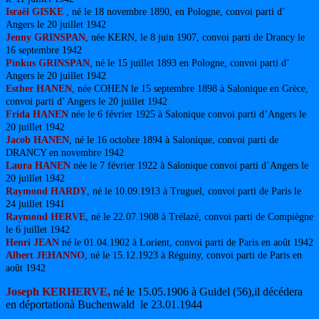
Israël GISKE
, né le 18 novembre 1890, en Pologne, convoi parti d’
Angers le 20 juillet 1942
Jenny GRINSPAN
, née KERN, le 8 juin 1907, convoi parti de Drancy le
16 septembre 1942
Pinkus GRINSPAN
, né le 15 juillet 1893 en Pologne, convoi parti d’
Angers le 20 juillet 1942
Esther HANEN
, née COHEN le 15 septembre 1898 à Salonique en Grèce,
convoi parti d’ Angers le 20 juillet 1942
Frida HANEN
née le 6 février 1925 à Salonique convoi parti d’Angers le
20 juillet 1942
Jacob HANEN
, né le 16 octobre 1894 à Salonique, convoi parti de
DRANCY en novembre 1942
Laura HANEN
née le 7 février 1922 à Salonique convoi parti d’Angers le
20 juillet 1942
Raymond HARDY
, né le 10.09.1913 à Truguel, convoi parti de Paris le
24 juillet 1941
Raymond HERVE
, né le 22.07.1908 à Trélazé, convoi parti de Compiègne
le 6 juillet 1942
Henri JEAN
né le 01.04.1902 à Lorient, convoi parti de Paris en août 1942
Albert JEHANNO
,
né le 15.12.1923 à Réguiny, convoi parti de Paris en
août 1942
Joseph KERHERVE,
né le 15.05.1906 à Guidel
(56)
,il
décédera
en déportationà Buchenwald le 23.01.1944