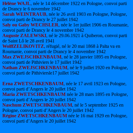
Hélène WAJL
, née le 14 décembre 1922 en Pologne, convoi parti
de Drancy le 6 novembre 1942
Sarah WEINTRAUB
, née le 26 avril 1903 en Pologne, Pologne,
convoi parti de Drancy le 27 juillet 1942
Saly ou Gaby WECHSLER
, née le 1er juillet 1906 en Roumanie,
convoi parti de Drancy le 4 novembre 1942
Auguste ZALEWSKI
, né le 29.06.1921 à Quiberon, convoi parti
de Saint Lô le 28 avril 1941
WolffZELIKOVITZ
, réfugié, né le 20 mai 1868 à Palta va en
Roumanie, convoi parti de Drancy le 4 novembre 1942
Max ZWEJSCHKENBAUM
, né le 28 janvier 1895 en Pologne,
convoi parti de Pithiviers le 17 juillet 1942
Nathan ZWEJSCHKENBAUM
, né le 9 juillet 1920 en Pologne,
convoi parti de Pithiviersle17 juillet 1942
Erna ZWETSCHKENBAUM
, née le 17 avril 1923 en Pologne,
convoi parti d’Angers le 20 juillet 1942
Maria ZWETSCHKENBAUM
née le 28 mars 1895 en Pologne,
convoi parti d’Angers le 20 juillet 1942
Naschum ZWETSCHKENBAUM
, né le 5 septembre 1925 en
Pologne, convoi parti d’Angers le 20 juillet 1942
Régine ZWETSCHKENBAUM
née le 16 mai 1929 en Pologne,
convoi parti d’Angers le 20 juillet 1942