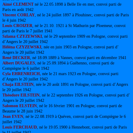
Aimé CLEMENT
né le 22.05.1898 à Belle Ile en mer, convoi parti de
Paris en août 1942
Vincent CORLAY
, né le 24 juillet 1897 à Plouhinec, convoi parti de Paris
le 4 juin 1942
Louis CROIZER
, né le 21.10. 1921 à St Mathurin par Ploemeur, convoi
parti de Paris le 7 juillet 1941
Szlama CZYZEWSKI
, né le 29 septembre 1909 en Pologne, convoi parti
d’Angers le 20 juillet 1942
Héléna CZYZEWSKI
, née en juin 1903 en Pologne, convoi parti d’
Angers le 20 juillet 1942
René DECKER
, né 18.09.1889 à Vannes, convoi parti en décembre 1941
Albert DUGALES
, né le 25.09.1894 à Guéhenno, convoi parti de
Compiègne le 6 juillet 1942
Cyla EHRENREICH,
née le 21 mars 1923 en Pologne, convoi parti
d’Angers le 20 juillet 1942
Chaja EILSTEIN
, née le 20 août 1891 en Pologne, convoi parti d’Angers
le 20 juillet 1942
Théodore EILSTEIN
, né le 22 septembre 1926 en Pologne, convoi parti d’
Angers le 20 juillet 1942
Salomon ELSTEIN
, né le 16 février 1901 en Pologne, convoi parti de
Beaume le 28 juin 1942
Jean EVEN
, né le 22.08.1919 à Quéven, convoi parti de Compiègne le 6
juillet 1942
Louis FERCHAUD
, né le 19.05.1900 à Hennebont, convoi parti de Paris
le 11 juillet 1942