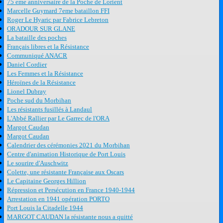
75 eme anniversaire de la Poche de Lorient
Marcelle Guymard 7eme bataillon FFI
Roger Le Hyaric par Fabrice Lebreton
ORADOUR SUR GLANE
La bataille des poches
Français libres et la Résistance
Communiqué ANACR
Daniel Cordier
Les Femmes et la Résistance
Héroïnes de la Résistance
Lionel Dubray
Poche sud du Morbihan
Les résistants fusillés à Landaul
L'Abbé Rallier par Le Garrec de l'ORA
Margot Caudan
Margot Caudan
Calendrier des cérémonies 2021 du Morbihan
Centre d'animation Historique de Port Louis
Le sourire d'Auschwitz
Colette, une résistante Française aux Oscars
Le Capitaine Georges Hillion
Répression et Persécution en France 1940-1944
Arrestation en 1941 opération PORTO
Port Louis la Citadelle 1944
MARGOT CAUDAN la résistante nous a quitté