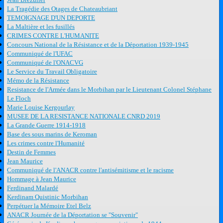
La Tragédie des Otages de Chateaubriant
TEMOIGNAGE D'UN DEPORTE
La Maltière et les fusillés
CRIMES CONTRE L'HUMANITE
Concours National de la Résistance et de la Déportation 1939-1945
Communiqué de l'UFAC
Communiqué de l'ONACVG
Le Service du Travail Obligatoire
Mémo de la Résistance
Resistance de l'Armée dans le Morbihan par le Lieutenant Colonel Stéphane
Le Floch
Marie Louise Kergourlay
MUSEE DE LA RESISTANCE NATIONALE CNRD 2019
La Grande Guerre 1914-1918
Base des sous marins de Keroman
Les crimes contre l'Humanité
Destin de Femmes
Jean Maurice
Communiqué de l'ANACR contre l'antisémitisme et le racisme
Hommage à Jean Maurice
Ferdinand Malardé
Kerdinam Quistinic Morbihan
Perpétuer la Mémoire Etel Belz
ANACR Journée de la Déportation se "Souvenir"