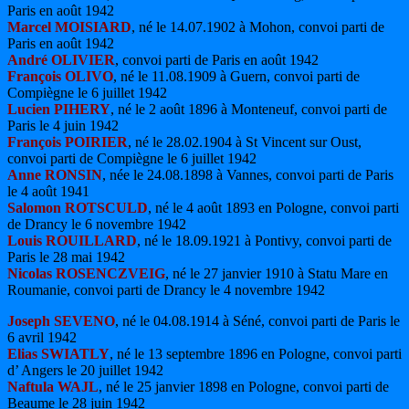
Paris en août 1942
Marcel MOISIARD
, né le 14.07.1902 à Mohon, convoi parti de
Paris en août 1942
André OLIVIER
, convoi parti de Paris en août 1942
François OLIVO
, né le 11.08.1909 à Guern, convoi parti de
Compiègne le 6 juillet 1942
Lucien PIHERY
, né le 2 août 1896 à Monteneuf, convoi parti de
Paris le 4 juin 1942
François POIRIER
, né le 28.02.1904 à St Vincent sur Oust,
convoi parti de Compiègne le 6 juillet 1942
Anne RONSIN
, née le 24.08.1898 à Vannes, convoi parti de Paris
le 4 août 1941
Salomon ROTSCULD
, né le 4 août 1893 en Pologne, convoi parti
de Drancy le 6 novembre 1942
Louis ROUILLARD
, né le 18.09.1921 à Pontivy, convoi parti de
Paris le 28 mai 1942
Nicolas ROSENCZVEIG
, né le 27 janvier 1910 à Statu Mare en
Roumanie, convoi parti de Drancy le 4 novembre 1942
Joseph SEVENO
, né le 04.08.1914 à Séné, convoi parti de Paris le
6 avril 1942
Elias SWIATLY
, né le 13 septembre 1896 en Pologne, convoi parti
d’ Angers le 20 juillet 1942
Naftula WAJL
, né le 25 janvier 1898 en Pologne, convoi parti de
Beaume le 28 juin 1942