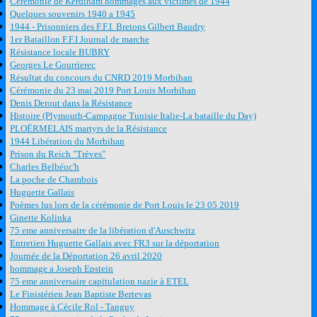
Cérémonie de Kerdinam hommages aux victimes de 1944
Quelques souvenirs 1940 a 1945
1944 - Prisonniers des F.F.I. Bretons Gilbert Baudry
1er Bataillon F.F.I Journal de marche
Résistance locale BUBRY
Georges Le Gourrierec
Résultat du concours du CNRD 2019 Morbihan
Cérémonie du 23 mai 2019 Port Louis Morbihan
Denis Derout dans la Résistance
Histoire (Plymouth-Campagne Tunisie Italie-La bataille du Day)
PLOËRMELAIS martyrs de la Résistance
1944 Libération du Morbihan
Prison du Reich "Trèves"
Charles Belbéoc'h
La poche de Chambois
Huguette Gallais
Poèmes lus lors de la cérémonie de Port Louis le 23 05 2019
Ginette Kolinka
75 eme anniversaire de la libération d'Auschwitz
Entretien Huguette Gallais avec FR3 sur la déportation
Journée de la Déportation 26 avril 2020
hommage a Joseph Epstein
75 eme anniversaire capitulation nazie à ETEL
Le Finistérien Jean Baptiste Bertevas
Hommage à Cécile Rol - Tanguy