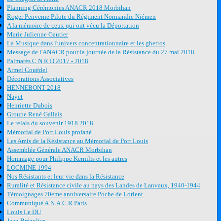
Planning Cérémonies ANACR 2018 Morbihan
Roger Penverne Pilote du Régiment Normandie Niémen
A la mémoire de ceux qui ont vécu la Déportation
Marie Julienne Gautier
La Musique dans l'univers concentrationnaire et les ghettos
Message de l'ANACR pour la journée de la Résistance du 27 mai 2018
Palmarès C N R D 2017 - 2018
Armel Couëdel
Décorations Associatives
HENNEBONT 2018
Nayet
Henriette Dubois
Groupe René Gallais
Le relais du souvenir 1918 2018
Mémorial de Port Louis profané
Les Amis de la Résistance au Mémorial de Port Louis
Assemblée Générale ANACR Morbihan
Hommage pour Philippe Kernilis et les autres
LOCMINE 1994
Nos Résistants et leur vie dans la Résistance
Ruralité et Résistance civile au pays des Landes de Lanvaux, 1940-1944
Témoignages 70eme anniversaire Poche de Lorient
Communiqué A.N.A.C.R Paris
Louis Le DU
Jean Brézulier