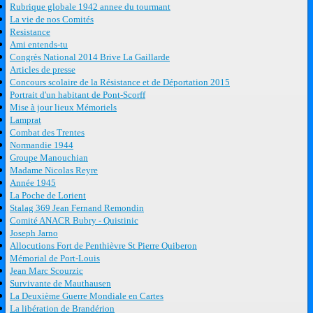
Rubrique globale 1942 annee du tourmant
La vie de nos Comités
Resistance
Ami entends-tu
Congrès National 2014 Brive La Gaillarde
Articles de presse
Concours scolaire de la Résistance et de Déportation 2015
Portrait d'un habitant de Pont-Scorff
Mise à jour lieux Mémoriels
Lamprat
Combat des Trentes
Normandie 1944
Groupe Manouchian
Madame Nicolas Reyre
Année 1945
La Poche de Lorient
Stalag 369 Jean Fernand Remondin
Comité ANACR Bubry - Quistinic
Joseph Jarno
Allocutions Fort de Penthièvre St Pierre Quiberon
Mémorial de Port-Louis
Jean Marc Scourzic
Survivante de Mauthausen
La Deuxième Guerre Mondiale en Cartes
La libération de Brandérion