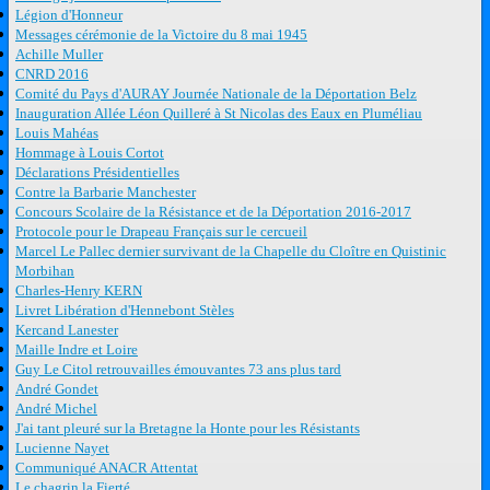
Légion d'Honneur
Messages cérémonie de la Victoire du 8 mai 1945
Achille Muller
CNRD 2016
Comité du Pays d'AURAY Journée Nationale de la Déportation Belz
Inauguration Allée Léon Quilleré à St Nicolas des Eaux en Pluméliau
Louis Mahéas
Hommage à Louis Cortot
Déclarations Présidentielles
Contre la Barbarie Manchester
Concours Scolaire de la Résistance et de la Déportation 2016-2017
Protocole pour le Drapeau Français sur le cercueil
Marcel Le Pallec dernier survivant de la Chapelle du Cloître en Quistinic
Morbihan
Charles-Henry KERN
Livret Libération d'Hennebont Stèles
Kercand Lanester
Maille Indre et Loire
Guy Le Citol retrouvailles émouvantes 73 ans plus tard
André Gondet
André Michel
J'ai tant pleuré sur la Bretagne la Honte pour les Résistants
Lucienne Nayet
Communiqué ANACR Attentat
Le chagrin la Fierté