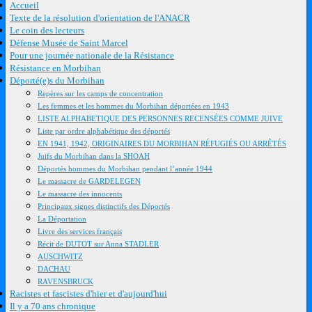
Accueil
Texte de la résolution d'orientation de l'ANACR
Le coin des lecteurs
Défense Musée de Saint Marcel
Pour une journée nationale de la Résistance
Résistance en Morbihan
Déporté(e)s du Morbihan
Repères sur les camps de concentration
Les femmes et les hommes du Morbihan déportées en 1943
LISTE ALPHABETIQUE DES PERSONNES RECENSÉES COMME JUIVE
Liste par ordre alphabétique des déportés
EN 1941, 1942, ORIGINAIRES DU MORBIHAN RÉFUGIÉS OU ARRÊTÉS
Juifs du Morbihan dans la SHOAH
Déportés hommes du Morbihan pendant l’année 1944
Le massacre de GARDELEGEN
Le massacre des innocents
Principaux signes distinctifs des Déportés
La Déportation
Livre des services français
Récit de DUTOT sur Anna STADLER
AUSCHWITZ
DACHAU
RAVENSBRUCK
Racistes et fascistes d'hier et d'aujourd'hui
Il y a 70 ans chronique