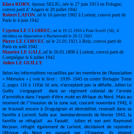
Klara KORN
, épouse SELIG, née le 27 juin 1913 en Pologne,
convoi parti d’ Angers le 20 juillet 1942
Robert LAFON
, né le 10 janvier 1902 à Lorient, convoi parti de
Paris le 4 juin 1942
Cyprien LE CLOIREC,
né le 19.12.1910 à Pont-Scorff (56), il
décédera en déportation à Buchenwald le 28.12.1943
Pierre
LE CORVEC
né le 21.01.1921 à Belz, convoi parti de
Paris en août 1942
Maurice LE GALL
,
né le 26.01.1898 à Lorient, convoi parti de
Compiègne le 6 juillet 1942
Julien LE GUILLY
Selon les informations recueillies par les membres de l’Association
( voir le livre : 1939- 1945 en centre Bretagne Tome
« Mémoire »
2, pages 116 à 118)
à 16 ans, n’acceptant pas la défaite, Julien Le
Guilly s'engageait dans un régiment colonial de l'armée
d'armistice dans l'espoir d'être muté en Afrique du Nord. Mais au
moment de l’'invasion de la zone sud, courant novembre 1942, il
se trouvait encore à Draguignan et démobilisé, revenait dans sa
famille à Lorient. Suite aux bombardements de février 1943, la
famille se réfugiait au Faouët. Julien et son ami Raymond
Kerjean, réfugié également de Lorient, décidaient de rejoindre
l’Afrique du Nord en passant par l’Espagne. Ils étaient