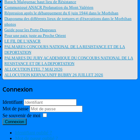
Barach Malguenac haut lieu de Résistance
Communiqué ANACR Profanation du Mont Valérien
Répression après le débarquement du 6 juin 1944 dans le Morbihan
Diaporama des différents lieux de tortures et d'éxecutions dans le Morbihan
photos
Guide pour les Porte-Drapeaux
Pour une paix juste au Proche Orient
LE FIL DE L'ANACR
PALMARES CONCOURS NATIONAL DE LA RESISTANCE ET DE LA
DEPORTATION
PALMARES DU JURY ACADEMIQUE DU CONCOURS NATIONAL DE LA
RESISTANCE ET DE LA DEPORTATION
ALLOCUTION ETEL 7 MAI 2026
ALLOCUTION KERYACUNFF BUBRY 26 JUILLET 2026
Connexion
Identifiant
Mot de passe
Se souvenir de moi
Connexion
Identifiant oublié ?
Mot de passe oublié ?