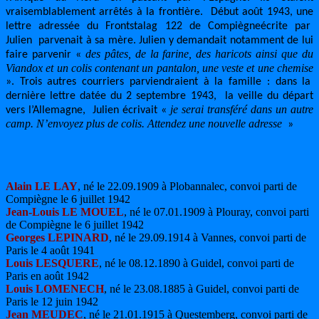
vraisemblablement arrêtés à la frontière. Début août 1943, une
lettre adressée du
Frontstalag 122 de Compiègne
écrite par
Julien parvenait à sa mère. Julien y demandait notamment de lui
des pâtes, de la farine, des haricots ainsi que du
faire parvenir
«
Viandox et un colis contenant un pantalon, une veste et une chemise
». Trois autres courriers parviendraient à la famille : dans la
dernière lettre datée du 2 septembre 1943, la veille du départ
je serai transféré dans un autre
vers l’Allemagne, Julien écrivait «
camp. N’envoyez plus de colis. Attendez une nouvelle adresse
»
Alain LE LAY
, né le 22.09.1909 à Plobannalec, convoi parti de
Compiègne le 6 juillet 1942
Jean-Louis LE MOUEL
, né le 07.01.1909 à Plouray, convoi parti
de Compiègne le 6 juillet 1942
Georges LEPINARD
, né le 29.09.1914 à Vannes, convoi parti de
Paris le 4 août 1941
Louis LESQUERE
, né le 08.12.1890 à Guidel, convoi parti de
Paris en août 1942
Louis LOMENECH
, né le 23.08.1885 à Guidel, convoi parti de
Paris le 12 juin 1942
Jean MEUDEC
, né le 21.01.1915 à Questemberg, convoi parti de