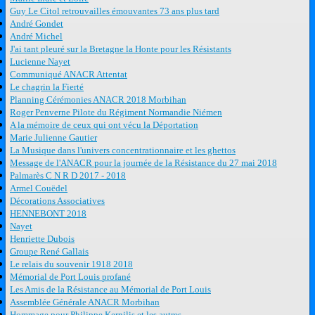
Guy Le Citol retrouvailles émouvantes 73 ans plus tard
André Gondet
André Michel
J'ai tant pleuré sur la Bretagne la Honte pour les Résistants
Lucienne Nayet
Communiqué ANACR Attentat
Le chagrin la Fierté
Planning Cérémonies ANACR 2018 Morbihan
Roger Penverne Pilote du Régiment Normandie Niémen
A la mémoire de ceux qui ont vécu la Déportation
Marie Julienne Gautier
La Musique dans l'univers concentrationnaire et les ghettos
Message de l'ANACR pour la journée de la Résistance du 27 mai 2018
Palmarès C N R D 2017 - 2018
Armel Couëdel
Décorations Associatives
HENNEBONT 2018
Nayet
Henriette Dubois
Groupe René Gallais
Le relais du souvenir 1918 2018
Mémorial de Port Louis profané
Les Amis de la Résistance au Mémorial de Port Louis
Assemblée Générale ANACR Morbihan
Hommage pour Philippe Kernilis et les autres