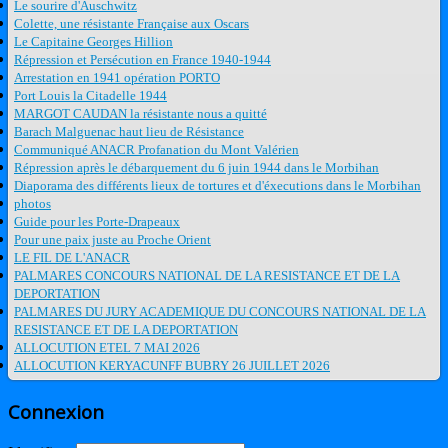
Le sourire d'Auschwitz
Colette, une résistante Française aux Oscars
Le Capitaine Georges Hillion
Répression et Persécution en France 1940-1944
Arrestation en 1941 opération PORTO
Port Louis la Citadelle 1944
MARGOT CAUDAN la résistante nous a quitté
Barach Malguenac haut lieu de Résistance
Communiqué ANACR Profanation du Mont Valérien
Répression après le débarquement du 6 juin 1944 dans le Morbihan
Diaporama des différents lieux de tortures et d'éxecutions dans le Morbihan
photos
Guide pour les Porte-Drapeaux
Pour une paix juste au Proche Orient
LE FIL DE L'ANACR
PALMARES CONCOURS NATIONAL DE LA RESISTANCE ET DE LA
DEPORTATION
PALMARES DU JURY ACADEMIQUE DU CONCOURS NATIONAL DE LA
RESISTANCE ET DE LA DEPORTATION
ALLOCUTION ETEL 7 MAI 2026
ALLOCUTION KERYACUNFF BUBRY 26 JUILLET 2026
Connexion