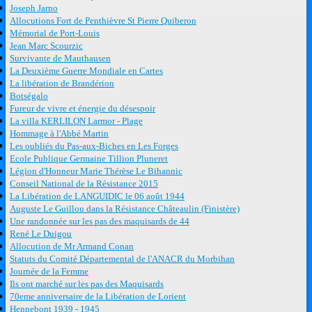
Joseph Jarno
Allocutions Fort de Penthièvre St Pierre Quiberon
Mémorial de Port-Louis
Jean Marc Scourzic
Survivante de Mauthausen
La Deuxième Guerre Mondiale en Cartes
La libération de Brandérion
Botségalo
Fureur de vivre et énergie du désespoir
La villa KERLILON Larmor - Plage
Hommage à l'Abbé Martin
Les oubliés du Pas-aux-Biches en Les Forges
Ecole Publique Germaine Tillion Pluneret
Légion d'Honneur Marie Thérèse Le Bihannic
Conseil National de la Résistance 2015
La Libération de LANGUIDIC le 06 août 1944
Auguste Le Guillou dans la Résistance Châteaulin (Finistère)
Une randonnée sur les pas des maquisards de 44
René Le Duigou
Allocution de Mr Armand Conan
Statuts du Comité Départemental de l'ANACR du Morbihan
Journée de la Femme
Ils ont marché sur les pas des Maquisards
70eme anniversaire de la Libération de Lorient
Hennebont 1939 - 1945