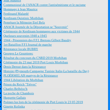
Jean Maurice
Communiqué de l'ANACR contre l'antisémitisme et le racisme
Hommage à Jean Maurice
Ferdinand Malardé
Kerdinam Quistinic Morbihan
Perpétuer la Mémoire Etel Belz
ANACR Journée de la Déportation se "Souvenir"
Cérémonie de Kerdinam hommages aux victimes de 1944
Quelques souvenirs 1940 a 1945
1944 - Prisonniers des F.F.I. Bretons Gilbert Baudry
1er Bataillon F.F.I Journal de marche
Résistance locale BUBRY
Georges Le Gourrierec
Résultat du concours du CNRD 2019 Morbihan
Cérémonie du 23 mai 2019 Port Louis Morbihan
Denis Derout dans la Résistance
Histoire (Plymouth-Campagne Tunisie Italie-La bataille du Day)
PLOËRMELAIS martyrs de la Résistance
1944 Libération du Morbihan
Prison du Reich "Trèves"
Charles Belbéoc'h
La poche de Chambois
Huguette Gallais
Poèmes lus lors de la cérémonie de Port Louis le 23 05 2019
Ginette Kolinka