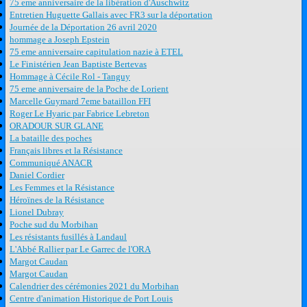
75 eme anniversaire de la libération d'Auschwitz
Entretien Huguette Gallais avec FR3 sur la déportation
Journée de la Déportation 26 avril 2020
hommage a Joseph Epstein
75 eme anniversaire capitulation nazie à ETEL
Le Finistérien Jean Baptiste Bertevas
Hommage à Cécile Rol - Tanguy
75 eme anniversaire de la Poche de Lorient
Marcelle Guymard 7eme bataillon FFI
Roger Le Hyaric par Fabrice Lebreton
ORADOUR SUR GLANE
La bataille des poches
Français libres et la Résistance
Communiqué ANACR
Daniel Cordier
Les Femmes et la Résistance
Héroïnes de la Résistance
Lionel Dubray
Poche sud du Morbihan
Les résistants fusillés à Landaul
L'Abbé Rallier par Le Garrec de l'ORA
Margot Caudan
Margot Caudan
Calendrier des cérémonies 2021 du Morbihan
Centre d'animation Historique de Port Louis