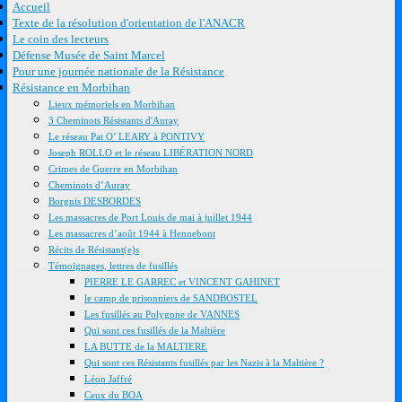
Accueil
Texte de la résolution d'orientation de l'ANACR
Le coin des lecteurs
Défense Musée de Saint Marcel
Pour une journée nationale de la Résistance
Résistance en Morbihan
Lieux mémoriels en Morbihan
3 Cheminots Résistants d'Auray
Le réseau Pat O’ LEARY à PONTIVY
Joseph ROLLO et le réseau LIBÉRATION NORD
Crimes de Guerre en Morbihan
Cheminots d’Auray
Borgnis DESBORDES
Les massacres de Port Louis de mai à juillet 1944
Les massacres d’août 1944 à Hennebont
Récits de Résistant(e)s
Témoignages, lettres de fusillés
PIERRE LE GARREC et VINCENT GAHINET
le camp de prisonniers de SANDBOSTEL
Les fusillés au Polygone de VANNES
Qui sont ces fusillés de la Maltière
LA BUTTE de la MALTIERE
Qui sont ces Résistants fusillés par les Nazis à la Maltière ?
Léon Jaffré
Ceux du BOA