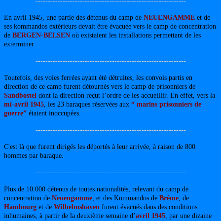
-------------------------------------------------------------
En avril 1945, une partie des détenus du camp de
NEUENGAMME
et de
ses kommandos extérieurs devait être évacuée vers le camp de concentration
de
BERGEN-BELSEN
où existaient les installations permettant de les
exterminer .
-------------------------------------------------------------
Toutefois, des voies ferrées ayant été détruites, les convois partis en
direction de ce camp furent détournés vers le camp de prisonniers de
Sandbostel
dont la direction reçut l’ordre de les accueillir. En effet, vers la
mi-avril 1945
, les 23 baraques réservées aux
“ marins prisonniers de
guerre”
étaient inoccupées.
-------------------------------------------------------------
C'est là que furent dirigés les déportés à leur arrivée, à raison de 800
hommes par baraque.
-------------------------------------------------------------
Plus de 10.000 détenus de toutes nationalités, relevant du camp de
concentration de
Neuengamme
, et des Kommandos de
Brême
, de
Hambourg
et de
Wilhelmshaven
furent évacués dans des conditions
inhumaines, à partir de la deuxième semaine d’
avril 1945
, par une dizaine