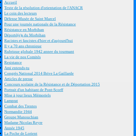
Accueil
Texte de la résolution d'orientation de l'ANACR
Le coin des lecteurs
Défense Musée de Saint Marcel
Pour une journée nationale de la Résistance
Résistance en Morbihan
Déporté(e)s du Morbihan
Racistes et fascistes d'hier et d'aujourd'hui
Il y a 70 ans chronique
Rubrique globale 1942 annee du tourmant
La vie de nos Comités
Resistance
Ami entends-tu
Congrès National 2014 Brive La Gaillarde
Articles de presse
Concours scolaire de la Résistance et de Déportation 2015
Portrait d'un habitant de Pont-Scorff
Mise à jour lieux Mémoriels
Lamprat
Combat des Trentes
Normandie 1944
Groupe Manouchian
Madame Nicolas Reyre
Année 1945
La Poche de Lorient