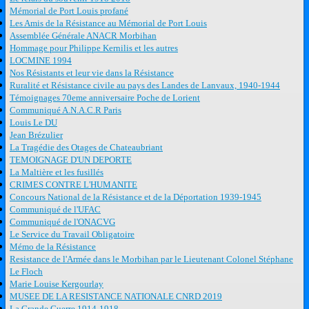
Mémorial de Port Louis profané
Les Amis de la Résistance au Mémorial de Port Louis
Assemblée Générale ANACR Morbihan
Hommage pour Philippe Kernilis et les autres
LOCMINE 1994
Nos Résistants et leur vie dans la Résistance
Ruralité et Résistance civile au pays des Landes de Lanvaux, 1940-1944
Témoignages 70eme anniversaire Poche de Lorient
Communiqué A.N.A.C.R Paris
Louis Le DU
Jean Brézulier
La Tragédie des Otages de Chateaubriant
TEMOIGNAGE D'UN DEPORTE
La Maltière et les fusillés
CRIMES CONTRE L'HUMANITE
Concours National de la Résistance et de la Déportation 1939-1945
Communiqué de l'UFAC
Communiqué de l'ONACVG
Le Service du Travail Obligatoire
Mémo de la Résistance
Resistance de l'Armée dans le Morbihan par le Lieutenant Colonel Stéphane
Le Floch
Marie Louise Kergourlay
MUSEE DE LA RESISTANCE NATIONALE CNRD 2019
La Grande Guerre 1914-1918