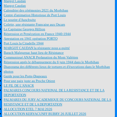
Margot Caudan
Margot Caudan
Calendrier des cérémonies 2021 du Morbihan
Centre d'animation Historique de Port Louis
Le sourire d'Auschwitz
Colette, une résistante Française aux Oscars
Le Capitaine Georges Hillion
Répression et Persécution en France 1940-1944
Arrestation en 1941 opération PORTO
Port Louis la Citadelle 1944
MARGOT CAUDAN la résistante nous a quitté
Barach Malguenac haut lieu de Résistance
Communiqué ANACR Profanation du Mont Valérien
Répression après le débarquement du 6 juin 1944 dans le Morbihan
Diaporama des différents lieux de tortures et d'éxecutions dans le Morbihan
photos
Guide pour les Porte-Drapeaux
Pour une paix juste au Proche Orient
LE FIL DE L'ANACR
PALMARES CONCOURS NATIONAL DE LA RESISTANCE ET DE LA
DEPORTATION
PALMARES DU JURY ACADEMIQUE DU CONCOURS NATIONAL DE LA
RESISTANCE ET DE LA DEPORTATION
ALLOCUTION ETEL 7 MAI 2026
ALLOCUTION KERYACUNFF BUBRY 26 JUILLET 2026