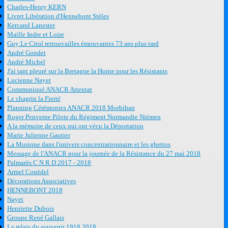
Charles-Henry KERN
Livret Libération d'Hennebont Stèles
Kercand Lanester
Maille Indre et Loire
Guy Le Citol retrouvailles émouvantes 73 ans plus tard
André Gondet
André Michel
J'ai tant pleuré sur la Bretagne la Honte pour les Résistants
Lucienne Nayet
Communiqué ANACR Attentat
Le chagrin la Fierté
Planning Cérémonies ANACR 2018 Morbihan
Roger Penverne Pilote du Régiment Normandie Niémen
A la mémoire de ceux qui ont vécu la Déportation
Marie Julienne Gautier
La Musique dans l'univers concentrationnaire et les ghettos
Message de l'ANACR pour la journée de la Résistance du 27 mai 2018
Palmarès C N R D 2017 - 2018
Armel Couëdel
Décorations Associatives
HENNEBONT 2018
Nayet
Henriette Dubois
Groupe René Gallais
Le relais du souvenir 1918 2018