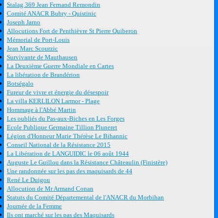
Stalag 369 Jean Fernand Remondin
Comité ANACR Bubry - Quistinic
Joseph Jarno
Allocutions Fort de Penthièvre St Pierre Quiberon
Mémorial de Port-Louis
Jean Marc Scourzic
Survivante de Mauthausen
La Deuxième Guerre Mondiale en Cartes
La libération de Brandérion
Botségalo
Fureur de vivre et énergie du désespoir
La villa KERLILON Larmor - Plage
Hommage à l'Abbé Martin
Les oubliés du Pas-aux-Biches en Les Forges
Ecole Publique Germaine Tillion Pluneret
Légion d'Honneur Marie Thérèse Le Bihannic
Conseil National de la Résistance 2015
La Libération de LANGUIDIC le 06 août 1944
Auguste Le Guillou dans la Résistance Châteaulin (Finistère)
Une randonnée sur les pas des maquisards de 44
René Le Duigou
Allocution de Mr Armand Conan
Statuts du Comité Départemental de l'ANACR du Morbihan
Journée de la Femme
Ils ont marché sur les pas des Maquisards