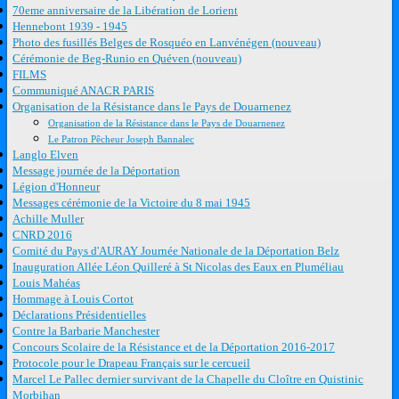
70eme anniversaire de la Libération de Lorient
Hennebont 1939 - 1945
Photo des fusillés Belges de Rosquéo en Lanvénégen (nouveau)
Cérémonie de Beg-Runio en Quéven (nouveau)
FILMS
Communiqué ANACR PARIS
Organisation de la Résistance dans le Pays de Douarnenez
Organisation de la Résistance dans le Pays de Douarnenez
Le Patron Pêcheur Joseph Bannalec
Langlo Elven
Message journée de la Déportation
Légion d'Honneur
Messages cérémonie de la Victoire du 8 mai 1945
Achille Muller
CNRD 2016
Comité du Pays d'AURAY Journée Nationale de la Déportation Belz
Inauguration Allée Léon Quilleré à St Nicolas des Eaux en Pluméliau
Louis Mahéas
Hommage à Louis Cortot
Déclarations Présidentielles
Contre la Barbarie Manchester
Concours Scolaire de la Résistance et de la Déportation 2016-2017
Protocole pour le Drapeau Français sur le cercueil
Marcel Le Pallec dernier survivant de la Chapelle du Cloître en Quistinic
Morbihan