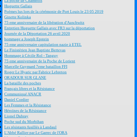
La poche de Chambois
Huguette Gallais
Poèmes lus lors de la cérémonie de Port Louis le 23 05 2019
Ginette Kolinka
75 eme anniversaire de la libération d'Auschwitz
Entretien Huguette Gallais avec FR3 sur la déportation
Journée de la Déportation 26 avril 2020
hommage a Joseph Epstein
75 eme anniversaire capitulation nazie à ETEL
Le Finistérien Jean Baptiste Bertevas
Hommage à Cécile Rol - Tanguy
75 eme anniversaire de la Poche de Lorient
Marcelle Guymard 7eme bataillon FFI
Roger Le Hyaric par Fabrice Lebreton
ORADOUR SUR GLANE
La bataille des poches
Français libres et la Résistance
Communiqué ANACR
Daniel Cordier
Les Femmes et la Résistance
Héroïnes de la Résistance
Lionel Dubray
Poche sud du Morbihan
Les résistants fusillés à Landaul
L'Abbé Rallier par Le Garrec de l'ORA