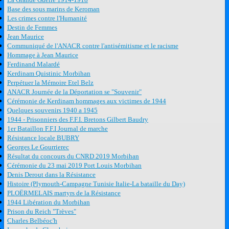
Base des sous marins de Keroman
Les crimes contre l'Humanité
Destin de Femmes
Jean Maurice
Communiqué de l'ANACR contre l'antisémitisme et le racisme
Hommage à Jean Maurice
Ferdinand Malardé
Kerdinam Quistinic Morbihan
Perpétuer la Mémoire Etel Belz
ANACR Journée de la Déportation se "Souvenir"
Cérémonie de Kerdinam hommages aux victimes de 1944
Quelques souvenirs 1940 a 1945
1944 - Prisonniers des F.F.I. Bretons Gilbert Baudry
1er Bataillon F.F.I Journal de marche
Résistance locale BUBRY
Georges Le Gourrierec
Résultat du concours du CNRD 2019 Morbihan
Cérémonie du 23 mai 2019 Port Louis Morbihan
Denis Derout dans la Résistance
Histoire (Plymouth-Campagne Tunisie Italie-La bataille du Day)
PLOËRMELAIS martyrs de la Résistance
1944 Libération du Morbihan
Prison du Reich "Trèves"
Charles Belbéoc'h