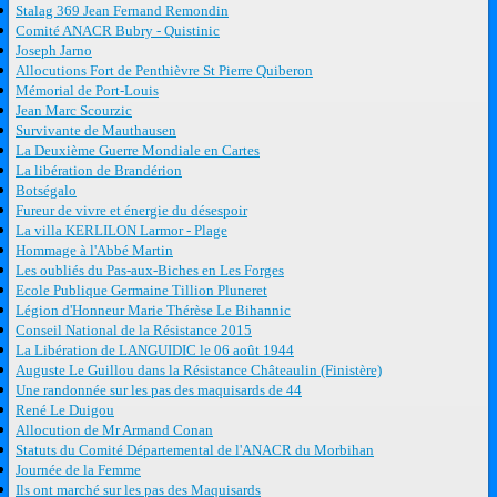
Stalag 369 Jean Fernand Remondin
Comité ANACR Bubry - Quistinic
Joseph Jarno
Allocutions Fort de Penthièvre St Pierre Quiberon
Mémorial de Port-Louis
Jean Marc Scourzic
Survivante de Mauthausen
La Deuxième Guerre Mondiale en Cartes
La libération de Brandérion
Botségalo
Fureur de vivre et énergie du désespoir
La villa KERLILON Larmor - Plage
Hommage à l'Abbé Martin
Les oubliés du Pas-aux-Biches en Les Forges
Ecole Publique Germaine Tillion Pluneret
Légion d'Honneur Marie Thérèse Le Bihannic
Conseil National de la Résistance 2015
La Libération de LANGUIDIC le 06 août 1944
Auguste Le Guillou dans la Résistance Châteaulin (Finistère)
Une randonnée sur les pas des maquisards de 44
René Le Duigou
Allocution de Mr Armand Conan
Statuts du Comité Départemental de l'ANACR du Morbihan
Journée de la Femme
Ils ont marché sur les pas des Maquisards