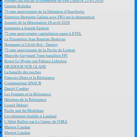
Poèmes lus lors de la cérémonie de Port Louis le 23 05 2019
Ginette Kolinka
75 eme anniversaire de la libération d'Auschwitz
Entretien Huguette Gallais avec FR3 sur la déportation
Journée de la Déportation 26 avril 2020
hommage a Joseph Epstein
75 eme anniversaire capitulation nazie à ETEL
Le Finistérien Jean Baptiste Bertevas
Hommage à Cécile Rol - Tanguy
75 eme anniversaire de la Poche de Lorient
Marcelle Guymard 7eme bataillon FFI
Roger Le Hyaric par Fabrice Lebreton
ORADOUR SUR GLANE
La bataille des poches
Français libres et la Résistance
Communiqué ANACR
Daniel Cordier
Les Femmes et la Résistance
Héroïnes de la Résistance
Lionel Dubray
Poche sud du Morbihan
Les résistants fusillés à Landaul
L'Abbé Rallier par Le Garrec de l'ORA
Margot Caudan
Margot Caudan