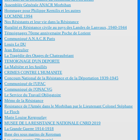
Assemblée Générale ANACR Morbihan
Hommage pour Philippe Kernilis et les autres
LOCMINE 1994
Nos Résistants et leur vie dans la Résistance
Ruralité et Résistance civile au pays des Landes de Lanvaux, 1940-1944
Témoignages 70eme anniversaire Poche de Lorient
Communiqué A.N.A.C.R Paris
Louis Le DU
Jean Brézulier
La Tragédie des Otages de Chateaubriant
TEMOIGNAGE D'UN DEPORTE
La Maltière et les fusillés
CRIMES CONTRE L'HUMANITE
Concours National de la Résistance et de la Déportation 1939-1945
Communiqué de l'UFAC
Communiqué de l'ONACVG
Le Service du Travail Obligatoire
Mémo de la Résistance
Resistance de l'Armée dans le Morbihan par le Lieutenant Colonel Stéphane
Le Floch
Marie Louise Kergourlay
MUSEE DE LA RESISTANCE NATIONALE CNRD 2019
La Grande Guerre 1914-1918
Base des sous marins de Keroman
Les crimes contre l'Humanité