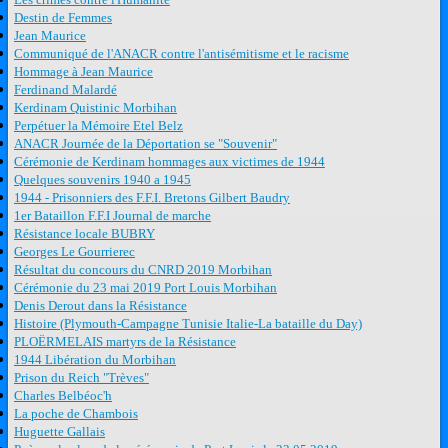
Destin de Femmes
Jean Maurice
Communiqué de l'ANACR contre l'antisémitisme et le racisme
Hommage à Jean Maurice
Ferdinand Malardé
Kerdinam Quistinic Morbihan
Perpétuer la Mémoire Etel Belz
ANACR Journée de la Déportation se "Souvenir"
Cérémonie de Kerdinam hommages aux victimes de 1944
Quelques souvenirs 1940 a 1945
1944 - Prisonniers des F.F.I. Bretons Gilbert Baudry
1er Bataillon F.F.I Journal de marche
Résistance locale BUBRY
Georges Le Gourrierec
Résultat du concours du CNRD 2019 Morbihan
Cérémonie du 23 mai 2019 Port Louis Morbihan
Denis Derout dans la Résistance
Histoire (Plymouth-Campagne Tunisie Italie-La bataille du Day)
PLOËRMELAIS martyrs de la Résistance
1944 Libération du Morbihan
Prison du Reich "Trèves"
Charles Belbéoc'h
La poche de Chambois
Huguette Gallais