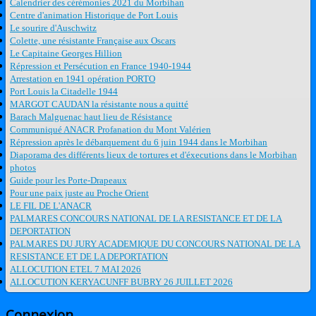
Calendrier des cérémonies 2021 du Morbihan
Centre d'animation Historique de Port Louis
Le sourire d'Auschwitz
Colette, une résistante Française aux Oscars
Le Capitaine Georges Hillion
Répression et Persécution en France 1940-1944
Arrestation en 1941 opération PORTO
Port Louis la Citadelle 1944
MARGOT CAUDAN la résistante nous a quitté
Barach Malguenac haut lieu de Résistance
Communiqué ANACR Profanation du Mont Valérien
Répression après le débarquement du 6 juin 1944 dans le Morbihan
Diaporama des différents lieux de tortures et d'éxecutions dans le Morbihan
photos
Guide pour les Porte-Drapeaux
Pour une paix juste au Proche Orient
LE FIL DE L'ANACR
PALMARES CONCOURS NATIONAL DE LA RESISTANCE ET DE LA
DEPORTATION
PALMARES DU JURY ACADEMIQUE DU CONCOURS NATIONAL DE LA
RESISTANCE ET DE LA DEPORTATION
ALLOCUTION ETEL 7 MAI 2026
ALLOCUTION KERYACUNFF BUBRY 26 JUILLET 2026
Connexion