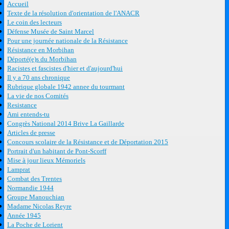
Accueil
Texte de la résolution d'orientation de l'ANACR
Le coin des lecteurs
Défense Musée de Saint Marcel
Pour une journée nationale de la Résistance
Résistance en Morbihan
Déporté(e)s du Morbihan
Racistes et fascistes d'hier et d'aujourd'hui
Il y a 70 ans chronique
Rubrique globale 1942 annee du tourmant
La vie de nos Comités
Resistance
Ami entends-tu
Congrès National 2014 Brive La Gaillarde
Articles de presse
Concours scolaire de la Résistance et de Déportation 2015
Portrait d'un habitant de Pont-Scorff
Mise à jour lieux Mémoriels
Lamprat
Combat des Trentes
Normandie 1944
Groupe Manouchian
Madame Nicolas Reyre
Année 1945
La Poche de Lorient