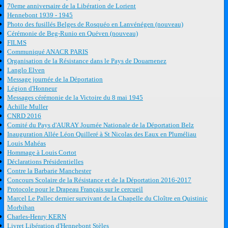
70eme anniversaire de la Libération de Lorient
Hennebont 1939 - 1945
Photo des fusillés Belges de Rosquéo en Lanvénégen (nouveau)
Cérémonie de Beg-Runio en Quéven (nouveau)
FILMS
Communiqué ANACR PARIS
Organisation de la Résistance dans le Pays de Douarnenez
Langlo Elven
Message journée de la Déportation
Légion d'Honneur
Messages cérémonie de la Victoire du 8 mai 1945
Achille Muller
CNRD 2016
Comité du Pays d'AURAY Journée Nationale de la Déportation Belz
Inauguration Allée Léon Quilleré à St Nicolas des Eaux en Pluméliau
Louis Mahéas
Hommage à Louis Cortot
Déclarations Présidentielles
Contre la Barbarie Manchester
Concours Scolaire de la Résistance et de la Déportation 2016-2017
Protocole pour le Drapeau Français sur le cercueil
Marcel Le Pallec dernier survivant de la Chapelle du Cloître en Quistinic
Morbihan
Charles-Henry KERN
Livret Libération d'Hennebont Stèles