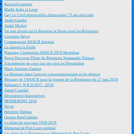
Kercand Lanester
Maille Indre et Loire
Guy Le Citol retrouvailles émouvantes 73 ans plus tard
André Gondet
André Michel
J'ai tant pleuré sur la Bretagne la Honte pour les Résistants
Lucienne Nayet
Communiqué ANACR Attentat
Le chagrin la Fierté
Planning Cérémonies ANACR 2018 Morbihan
Roger Penverne Pilote du Régiment Normandie Niémen
A la mémoire de ceux qui ont vécu la Déportation
Marie Julienne Gautier
La Musique dans l'univers concentrationnaire et les ghettos
Message de l'ANACR pour la journée de la Résistance du 27 mai 2018
Palmarès C N R D 2017 - 2018
Armel Couëdel
Décorations Associatives
HENNEBONT 2018
Nayet
Henriette Dubois
Groupe René Gallais
Le relais du souvenir 1918 2018
Mémorial de Port Louis profané
Les Amis de la Résistance au Mémorial de Port Louis