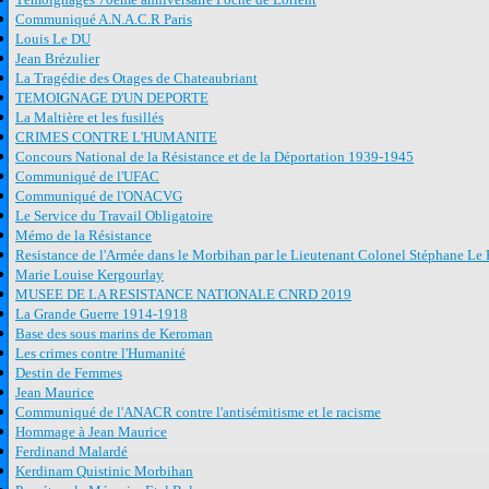
Communiqué A.N.A.C.R Paris
Louis Le DU
Jean Brézulier
La Tragédie des Otages de Chateaubriant
TEMOIGNAGE D'UN DEPORTE
La Maltière et les fusillés
CRIMES CONTRE L'HUMANITE
Concours National de la Résistance et de la Déportation 1939-1945
Communiqué de l'UFAC
Communiqué de l'ONACVG
Le Service du Travail Obligatoire
Mémo de la Résistance
Resistance de l'Armée dans le Morbihan par le Lieutenant Colonel Stéphane Le 
Marie Louise Kergourlay
MUSEE DE LA RESISTANCE NATIONALE CNRD 2019
La Grande Guerre 1914-1918
Base des sous marins de Keroman
Les crimes contre l'Humanité
Destin de Femmes
Jean Maurice
Communiqué de l'ANACR contre l'antisémitisme et le racisme
Hommage à Jean Maurice
Ferdinand Malardé
Kerdinam Quistinic Morbihan