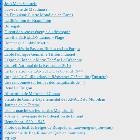
Jean Marc Scourzic
Survivante de Mauthausen
La Deuxième Guerre Mondiale en Cartes
La libération de Brandérion
Botségalo
Fureur de vivre et énergie du désespoir
La villa KERLILON Larmor - Plage
Hommage à l'Abbé Martin
Les oubliés du Pas-aux-Biches en Les Forges
Ecole Publique Germaine Tillion Pluneret
Légion d'Honneur Marie Thérèse Le Bihannic
Conseil National de la Résistance 2015
La Libération de LANGUIDIC le 06 août 1944
Auguste Le Guillou dans la Résistance Châteaulin (Finistère)
Une randonnée sur les pas des maquisards de 44
René Le Duigou
Allocution de Mr Armand Conan
Statuts du Comité Départemental de l'ANACR du Morbihan
Journée de la Femme
Ils ont marché sur les pas des Maquisards
70eme anniversaire de la Libération de Lorient
Hennebont 1939 - 1945
Photo des fusillés Belges de Rosquéo en Lanvénégen (nouveau)
Cérémonie de Beg-Runio en Quéven (nouveau)
FILMS