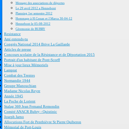
Message des associations de déportes
Le 29 avril 2012 a Hennebont
Planning 1er semestre 2012
Hommage à H.Conan et J.Marca 30-04-12
Hennebont le 05-08-2012
Céremonie de BUBRY
Resistance
Ami entends-tu
Congrès National 2014 Brive La Gaillarde
Articles de presse
Concours scolaire de la Résistance et de Déportation 2015
Portrait d'un habitant de Pont-Scorff
Mise à jour lieux Mémoriels
Lamprat
Combat des Trentes
Normandie 1944
Groupe Manouchian
Madame Nicolas Reyre
Année 1945
La Poche de Lorient
Stalag 369 Jean Fernand Remondin
Comité ANACR Bubry - Quistinic
Joseph Jarno
Allocutions Fort de Penthièvre St Pierre Quiberon
Mémorial de Port-Louis