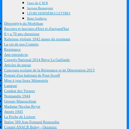
Ceux du C M R
Jacques Bonsergent
LEURS DERNIÈRES LETTRES
Rémi Guillevic
Déporté(e)s du Morbihan
Racistes et fascistes d'hier et d'aujourd'hui
Il y a 70 ans chronique
Rubrique globale 1942 annee du tourmant
La vie de nos Comités
Resistance
Ami entends-tu
Congrès National 2014 Brive La Gaillarde
Articles de presse
Concours scolaire de la Résistance et de Déportation 2015
Portrait d'un habitant de Pont-Scorff
Mise à jour lieux Mémoriels
Lamprat
Combat des Trentes
Normandie 1944
Groupe Manouchian
Madame Nicolas Reyre
Année 1945
La Poche de Lorient
Stalag 369 Jean Fernand Remondin
Comité ANACR Bubry - Quistinic