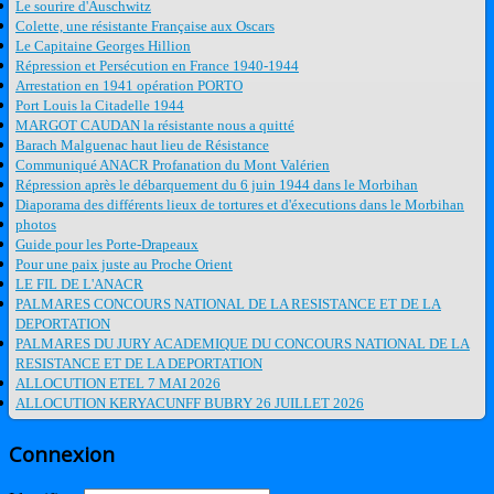
Le sourire d'Auschwitz
Colette, une résistante Française aux Oscars
Le Capitaine Georges Hillion
Répression et Persécution en France 1940-1944
Arrestation en 1941 opération PORTO
Port Louis la Citadelle 1944
MARGOT CAUDAN la résistante nous a quitté
Barach Malguenac haut lieu de Résistance
Communiqué ANACR Profanation du Mont Valérien
Répression après le débarquement du 6 juin 1944 dans le Morbihan
Diaporama des différents lieux de tortures et d'éxecutions dans le Morbihan
photos
Guide pour les Porte-Drapeaux
Pour une paix juste au Proche Orient
LE FIL DE L'ANACR
PALMARES CONCOURS NATIONAL DE LA RESISTANCE ET DE LA
DEPORTATION
PALMARES DU JURY ACADEMIQUE DU CONCOURS NATIONAL DE LA
RESISTANCE ET DE LA DEPORTATION
ALLOCUTION ETEL 7 MAI 2026
ALLOCUTION KERYACUNFF BUBRY 26 JUILLET 2026
Connexion