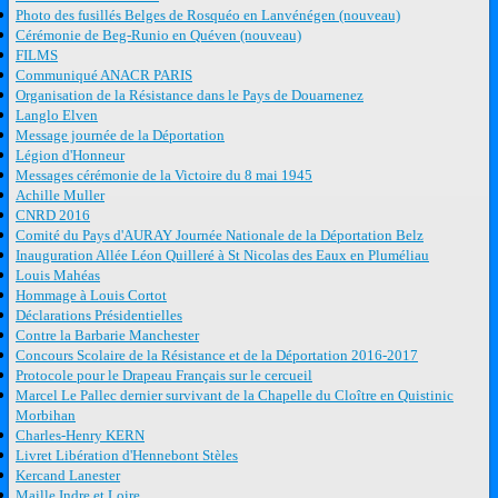
Photo des fusillés Belges de Rosquéo en Lanvénégen (nouveau)
Cérémonie de Beg-Runio en Quéven (nouveau)
FILMS
Communiqué ANACR PARIS
Organisation de la Résistance dans le Pays de Douarnenez
Langlo Elven
Message journée de la Déportation
Légion d'Honneur
Messages cérémonie de la Victoire du 8 mai 1945
Achille Muller
CNRD 2016
Comité du Pays d'AURAY Journée Nationale de la Déportation Belz
Inauguration Allée Léon Quilleré à St Nicolas des Eaux en Pluméliau
Louis Mahéas
Hommage à Louis Cortot
Déclarations Présidentielles
Contre la Barbarie Manchester
Concours Scolaire de la Résistance et de la Déportation 2016-2017
Protocole pour le Drapeau Français sur le cercueil
Marcel Le Pallec dernier survivant de la Chapelle du Cloître en Quistinic
Morbihan
Charles-Henry KERN
Livret Libération d'Hennebont Stèles
Kercand Lanester
Maille Indre et Loire