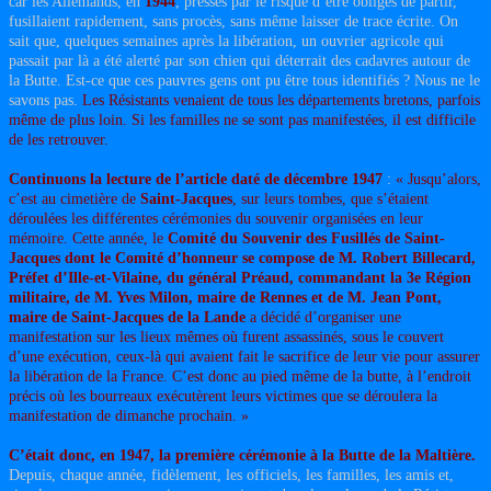
car les Allemands, en
1944
, pressés par le risque d’être obligés de partir,
fusillaient rapidement, sans procès, sans même laisser de trace écrite. On
sait que, quelques semaines après la libération, un ouvrier agricole qui
passait par là a été alerté par son chien qui déterrait des cadavres autour de
la Butte. Est-ce que ces pauvres gens ont pu être tous identifiés ? Nous ne le
savons pas.
Les Résistants venaient de tous les départements bretons, parfois
même de plus loin. Si les familles ne se sont pas manifestées, il est difficile
de les retrouver.
Continuons la lecture de l’article daté de décembre 1947
:
« Jusqu’alors,
c’est au cimetière de
Saint-Jacques
, sur leurs tombes, que s’étaient
déroulées les différentes cérémonies du souvenir organisées en leur
mémoire. Cette année, le
Comité du Souvenir des Fusillés de Saint-
Jacques dont le Comité d’honneur se compose de M. Robert Billecard,
Préfet d’Ille-et-Vilaine, du général Préaud, commandant la 3
e
Région
militaire, de M. Yves Milon, maire de Rennes et de M. Jean Pont,
maire de Saint-Jacques de la Lande
a décidé d’organiser une
manifestation sur les lieux mêmes où furent assassinés, sous le couvert
d’une exécution, ceux-là qui avaient fait le sacrifice de leur vie pour assurer
la libération de la France. C’est donc au pied même de la butte, à l’endroit
précis où les bourreaux exécutèrent leurs victimes que se déroulera la
manifestation de dimanche prochain. »
C’était donc, en 1947, la première cérémonie à la Butte de la Maltière.
Depuis, chaque année, fidèlement, les officiels, les familles, les amis et,