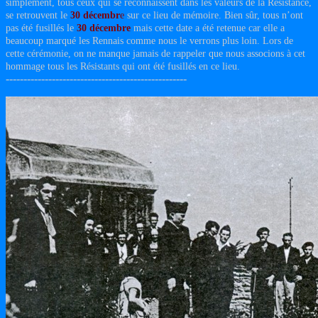
simplement, tous ceux qui se reconnaissent dans les valeurs de la Résistance,
se retrouvent le
30 décembr
e
sur ce lieu de mémoire. Bien sûr, tous n’ont
pas été fusillés le
30 décembre
mais cette date a été retenue car elle a
beaucoup marqué les Rennais comme nous le verrons plus loin. Lors de
cette cérémonie, on ne manque jamais de rappeler que nous associons à cet
hommage tous les Résistants qui ont été fusillés en ce lieu.
---------------------------------------------------