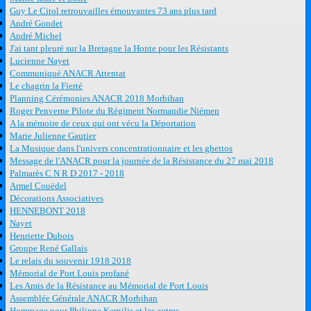
Guy Le Citol retrouvailles émouvantes 73 ans plus tard
André Gondet
André Michel
J'ai tant pleuré sur la Bretagne la Honte pour les Résistants
Lucienne Nayet
Communiqué ANACR Attentat
Le chagrin la Fierté
Planning Cérémonies ANACR 2018 Morbihan
Roger Penverne Pilote du Régiment Normandie Niémen
A la mémoire de ceux qui ont vécu la Déportation
Marie Julienne Gautier
La Musique dans l'univers concentrationnaire et les ghettos
Message de l'ANACR pour la journée de la Résistance du 27 mai 2018
Palmarès C N R D 2017 - 2018
Armel Couëdel
Décorations Associatives
HENNEBONT 2018
Nayet
Henriette Dubois
Groupe René Gallais
Le relais du souvenir 1918 2018
Mémorial de Port Louis profané
Les Amis de la Résistance au Mémorial de Port Louis
Assemblée Générale ANACR Morbihan
Hommage pour Philippe Kernilis et les autres