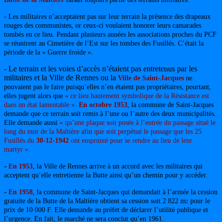
- Les militaires n’acceptaient pas sur leur terrain la présence des drapeaux
rouges des communistes, or ceux-ci voulaient honorer leurs camarades
tombés en ce lieu. Pendant plusieurs années les associations proches du PCF
se réunirent au Cimetière de l’Est sur les tombes des Fusillés. C’était la
période de la « Guerre froide ».
- Le terrain et les voies d’accès n’étaient pas entretenus par les
militaires et la Ville de Rennes ou la
Ville de Saint-Jacques
ne
pouvaient pas le faire puisqu’elles n’en étaient pas propriétaires, pourtant,
elles jugent alors que
« ce lieu hautement symbolique de la Résistance est
dans un état lamentable »
.
En octobre 1953
, la commune de Saint-Jacques
demande que ce terrain soit remis à l’une ou l’autre des deux municipalités.
Elle demande aussi
« qu’une plaque soit posée à l’entrée du passage situé le
long du mur de la Maltière afin que soit perpétué le passage que les 25
Fusillés du
30-12-1942
ont emprunté pour se rendre au lieu de leur
martyr ».
-
En 1953
, la Ville de Rennes arrive à un accord avec les militaires qui
acceptent qu’elle entretienne la Butte ainsi qu’un chemin pour y accéder.
-
En 1958
, la commune de Saint-Jacques qui demandait à l’armée la cession
gratuite de la Butte de la Maltière obtient sa cession soit 2 822 m
pour le
2
prix de 10 000 F. Elle demande au préfet de déclarer l’utilité publique et
l’urgence. En fait, le marché ne sera conclut qu’en 1961.