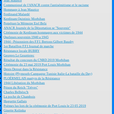
Jean Maurice
Communiqué de l'ANACR contre l'antisémitisme et le racisme
Hommage à Jean Maurice
Ferdinand Malardé
Kerdinam Quistinic Morbihan
Perpétuer la Mémoire Etel Belz
ANACR Journée de la Déportation se "Souvenir"
Cérémonie de Kerdinam hommages aux victimes de 1944
Quelques souvenirs 1940 a 1945
1944 - Prisonniers des F.F.I. Bretons Gilbert Baudry
1er Bataillon F.F.I Journal de marche
Résistance locale BUBRY
Georges Le Gourrierec
Résultat du concours du CNRD 2019 Morbihan
Cérémonie du 23 mai 2019 Port Louis Morbihan
Denis Derout dans la Résistance
Histoire (Plymouth-Campagne Tunisie Italie-La bataille du Day)
PLOËRMELAIS martyrs de la Résistance
1944 Libération du Morbihan
Prison du Reich "Trèves"
Charles Belbéoc'h
La poche de Chambois
Huguette Gallais
Poèmes lus lors de la cérémonie de Port Louis le 23 05 2019
Ginette Kolinka