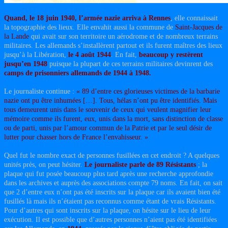
Quand, le 18 juin 1940, l’armée nazie arriva à Rennes
, elle connaissait
la topographie des lieux. Elle envahit aussi la commune de
Saint-Jacques de
la Lande
qui avait sur son territoire un aérodrome et de nombreux terrains
militaires. Les allemands s’installèrent partout et ils furent maîtres des lieux
jusqu’à la Libération,
le 4 août 1944
. En fait,
beaucoup y restèrent
jusqu’en 1948
puisque la plupart de ces terrains militaires devinrent des
camps de prisonniers allemands de 1944 à 1948.
Le journaliste continue :
« 89 d’entre ces glorieuses victimes de la barbarie
nazie ont pu être inhumées […]. Tous, hélas n’ont pu être identifiés. Mais
tous demeurent unis dans le souvenir de ceux qui veulent magnifier leur
mémoire comme ils furent, eux, unis dans la mort, sans distinction de classe
ou de parti, unis par l’amour commun de la Patrie et par le seul désir de
lutter pour chasser hors de France l’envahisseur. »
Quel fut le nombre exact de personnes fusillées en cet endroit ? A quelques
unités près, on peut hésiter.
Le journaliste parle de 89 Résistants
; la
plaque qui fut posée beaucoup plus tard après une recherche approfondie
dans les archives et auprès des associations compte 79 noms. En fait, on sait
que 2 d’entre eux n’ont pas été inscrits sur la plaque car ils avaient bien été
fusillés là mais ils n’étaient pas reconnus comme étant de vrais Résistants.
Pour d’autres qui sont inscrits sur la plaque, on hésite sur le lieu de leur
exécution. Il est possible que d’autres personnes n’aient pas été identifiées