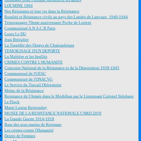
LOCMINE 1994
Nos Résistants et leur vie dans la Résistance
Ruralité et Résistance civile au pays des Landes de Lanvaux, 1940-1944
Témoignages 70eme anniversaire Poche de Lorient
Communiqué A.N.A.C.R Paris
Louis Le DU
Jean Brézulier
La Tragédie des Otages de Chateaubriant
TEMOIGNAGE D'UN DEPORTE
La Maltière et les fusillés
CRIMES CONTRE L'HUMANITE
Concours National de la Résistance et de la Déportation 1939-1945
Communiqué de l'UFAC
Communiqué de l'ONACVG
Le Service du Travail Obligatoire
Mémo de la Résistance
Resistance de l'Armée dans le Morbihan par le Lieutenant Colonel Stéphane
Le Floch
Marie Louise Kergourlay
MUSEE DE LA RESISTANCE NATIONALE CNRD 2019
La Grande Guerre 1914-1918
Base des sous marins de Keroman
Les crimes contre l'Humanité
Destin de Femmes