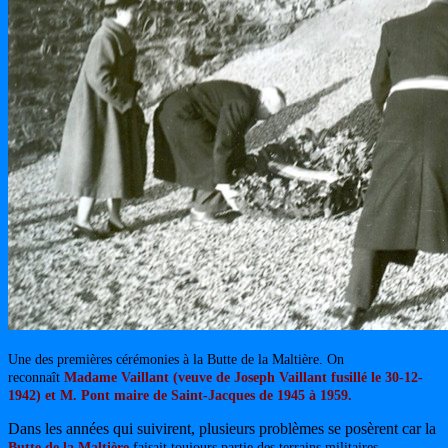
Une des premières cérémonies à la Butte de la Maltière. On
reconnaît
Madame Vaillant (veuve de Joseph Vaillant fusillé le 30-12-
1942) et M. Pont maire de Saint-Jacques de 1945 à 1959.
Dans les années qui suivirent, plusieurs problèmes se posèrent car la
Butte de la Maltière
faisait toujours partie des terrains militaires.