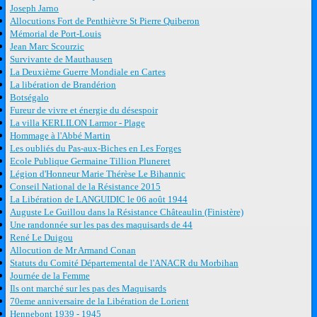
Joseph Jarno
Allocutions Fort de Penthièvre St Pierre Quiberon
Mémorial de Port-Louis
Jean Marc Scourzic
Survivante de Mauthausen
La Deuxième Guerre Mondiale en Cartes
La libération de Brandérion
Botségalo
Fureur de vivre et énergie du désespoir
La villa KERLILON Larmor - Plage
Hommage à l'Abbé Martin
Les oubliés du Pas-aux-Biches en Les Forges
Ecole Publique Germaine Tillion Pluneret
Légion d'Honneur Marie Thérèse Le Bihannic
Conseil National de la Résistance 2015
La Libération de LANGUIDIC le 06 août 1944
Auguste Le Guillou dans la Résistance Châteaulin (Finistère)
Une randonnée sur les pas des maquisards de 44
René Le Duigou
Allocution de Mr Armand Conan
Statuts du Comité Départemental de l'ANACR du Morbihan
Journée de la Femme
Ils ont marché sur les pas des Maquisards
70eme anniversaire de la Libération de Lorient
Hennebont 1939 - 1945