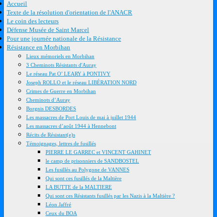
Accueil
Texte de la résolution d'orientation de l'ANACR
Le coin des lecteurs
Défense Musée de Saint Marcel
Pour une journée nationale de la Résistance
Résistance en Morbihan
Lieux mémoriels en Morbihan
3 Cheminots Résistants d'Auray
Le réseau Pat O’ LEARY à PONTIVY
Joseph ROLLO et le réseau LIBÉRATION NORD
Crimes de Guerre en Morbihan
Cheminots d’Auray
Borgnis DESBORDES
Les massacres de Port Louis de mai à juillet 1944
Les massacres d’août 1944 à Hennebont
Récits de Résistant(e)s
Témoignages, lettres de fusillés
PIERRE LE GARREC et VINCENT GAHINET
le camp de prisonniers de SANDBOSTEL
Les fusillés au Polygone de VANNES
Qui sont ces fusillés de la Maltière
LA BUTTE de la MALTIERE
Qui sont ces Résistants fusillés par les Nazis à la Maltière ?
Léon Jaffré
Ceux du BOA