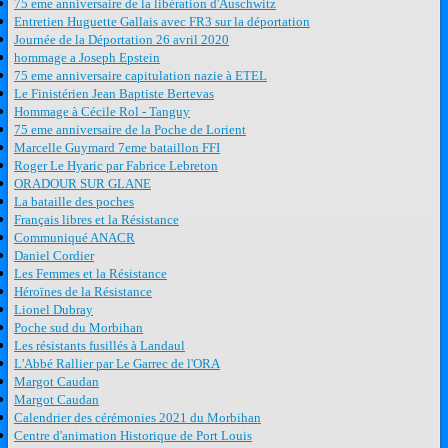
75 eme anniversaire de la libération d'Auschwitz
Entretien Huguette Gallais avec FR3 sur la déportation
Journée de la Déportation 26 avril 2020
hommage a Joseph Epstein
75 eme anniversaire capitulation nazie à ETEL
Le Finistérien Jean Baptiste Bertevas
Hommage à Cécile Rol - Tanguy
75 eme anniversaire de la Poche de Lorient
Marcelle Guymard 7eme bataillon FFI
Roger Le Hyaric par Fabrice Lebreton
ORADOUR SUR GLANE
La bataille des poches
Français libres et la Résistance
Communiqué ANACR
Daniel Cordier
Les Femmes et la Résistance
Héroïnes de la Résistance
Lionel Dubray
Poche sud du Morbihan
Les résistants fusillés à Landaul
L'Abbé Rallier par Le Garrec de l'ORA
Margot Caudan
Margot Caudan
Calendrier des cérémonies 2021 du Morbihan
Centre d'animation Historique de Port Louis