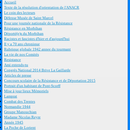
Accueil
Texte de la résolution d'orientation de l'ANACR
Le coin des lecteurs
Défense Musée de Saint Marcel
Pour une journée nationale de la Résistance
Résistance en Morbihan
Déporté(e)s du Morbihan
Racistes et fascistes d'hier et d'aujourd'hui
Il y a 70 ans chronique
Rubrique globale 1942 annee du tourmant
La vie de nos Comités
Resistance
Ami entends-tu
Congrès National 2014 Brive La Gaillarde
Articles de presse
Concours scolaire de la Résistance et de Déportation 2015
Portrait d'un habitant de Pont-Scorff
Mise à jour lieux Mémoriels
Lamprat
Combat des Trentes
Normandie 1944
Groupe Manouchian
Madame Nicolas Reyre
Année 1945
La Poche de Lorient