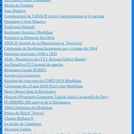
Destin de Femmes
Jean Maurice
Communiqué de l'ANACR contre l'antisémitisme et le racisme
Hommage à Jean Maurice
Ferdinand Malardé
Kerdinam Quistinic Morbihan
Perpétuer la Mémoire Etel Belz
ANACR Journée de la Déportation se "Souvenir"
Cérémonie de Kerdinam hommages aux victimes de 1944
Quelques souvenirs 1940 a 1945
1944 - Prisonniers des F.F.I. Bretons Gilbert Baudry
1er Bataillon F.F.I Journal de marche
Résistance locale BUBRY
Georges Le Gourrierec
Résultat du concours du CNRD 2019 Morbihan
Cérémonie du 23 mai 2019 Port Louis Morbihan
Denis Derout dans la Résistance
Histoire (Plymouth-Campagne Tunisie Italie-La bataille du Day)
PLOËRMELAIS martyrs de la Résistance
1944 Libération du Morbihan
Prison du Reich "Trèves"
Charles Belbéoc'h
La poche de Chambois
Huguette Gallais