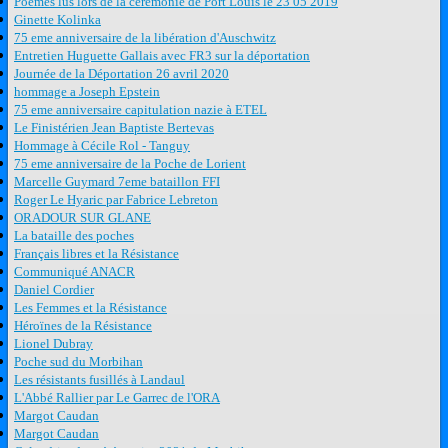
Poèmes lus lors de la cérémonie de Port Louis le 23 05 2019
Ginette Kolinka
75 eme anniversaire de la libération d'Auschwitz
Entretien Huguette Gallais avec FR3 sur la déportation
Journée de la Déportation 26 avril 2020
hommage a Joseph Epstein
75 eme anniversaire capitulation nazie à ETEL
Le Finistérien Jean Baptiste Bertevas
Hommage à Cécile Rol - Tanguy
75 eme anniversaire de la Poche de Lorient
Marcelle Guymard 7eme bataillon FFI
Roger Le Hyaric par Fabrice Lebreton
ORADOUR SUR GLANE
La bataille des poches
Français libres et la Résistance
Communiqué ANACR
Daniel Cordier
Les Femmes et la Résistance
Héroïnes de la Résistance
Lionel Dubray
Poche sud du Morbihan
Les résistants fusillés à Landaul
L'Abbé Rallier par Le Garrec de l'ORA
Margot Caudan
Margot Caudan