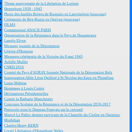
70eme anniversaire de la Libération de Lorient
Hennebont 1939 - 1945
Photo des fusillés Belges de Rosquéo en Lanvénégen (nouveau)
Cérémonie de Beg-Runio en Quéven (nouveau)
FILMS
Communiqué ANACR PARIS
Organisation de la Résistance dans le Pays de Douarnenez
Langlo Elven
Message journée de la Déportation
Légion d'Honneur
Messages cérémonie de la Victoire du 8 mai 1945
Achille Muller
CNRD 2016
Comité du Pays d'AURAY Journée Nationale de la Déportation Belz
Inauguration Allée Léon Quilleré à St Nicolas des Eaux en Pluméliau
Louis Mahéas
Hommage à Louis Cortot
Déclarations Présidentielles
Contre la Barbarie Manchester
Concours Scolaire de la Résistance et de la Déportation 2016-2017
Protocole pour le Drapeau Français sur le cercueil
Marcel Le Pallec dernier survivant de la Chapelle du Cloître en Quistinic
Morbihan
Charles-Henry KERN
Livret Libération d'Hennebont Stèles