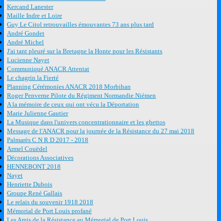
Kercand Lanester
Maille Indre et Loire
Guy Le Citol retrouvailles émouvantes 73 ans plus tard
André Gondet
André Michel
J'ai tant pleuré sur la Bretagne la Honte pour les Résistants
Lucienne Nayet
Communiqué ANACR Attentat
Le chagrin la Fierté
Planning Cérémonies ANACR 2018 Morbihan
Roger Penverne Pilote du Régiment Normandie Niémen
A la mémoire de ceux qui ont vécu la Déportation
Marie Julienne Gautier
La Musique dans l'univers concentrationnaire et les ghettos
Message de l'ANACR pour la journée de la Résistance du 27 mai 2018
Palmarès C N R D 2017 - 2018
Armel Couëdel
Décorations Associatives
HENNEBONT 2018
Nayet
Henriette Dubois
Groupe René Gallais
Le relais du souvenir 1918 2018
Mémorial de Port Louis profané
Les Amis de la Résistance au Mémorial de Port Louis