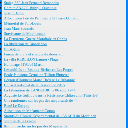
Stalag 369 Jean Fernand Remondin
Comité ANACR Bubry - Quistinic
Joseph Jarno
Allocutions Fort de Penthièvre St Pierre Quiberon
Mémorial de Port-Louis
Jean Marc Scourzic
Survivante de Mauthausen
La Deuxième Guerre Mondiale en Cartes
La libération de Brandérion
Botségalo
Fureur de vivre et énergie du désespoir
La villa KERLILON Larmor - Plage
Hommage à l'Abbé Martin
Les oubliés du Pas-aux-Biches en Les Forges
Ecole Publique Germaine Tillion Pluneret
Légion d'Honneur Marie Thérèse Le Bihannic
Conseil National de la Résistance 2015
La Libération de LANGUIDIC le 06 août 1944
Auguste Le Guillou dans la Résistance Châteaulin (Finistère)
Une randonnée sur les pas des maquisards de 44
René Le Duigou
Allocution de Mr Armand Conan
Statuts du Comité Départemental de l'ANACR du Morbihan
Journée de la Femme
Ils ont marché sur les pas des Maquisards