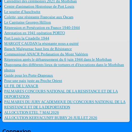
Calendrier des cérémonies 2021 du Morbihan
Centre d'animation Historique de Port Louis
Le sourire d'Auschwitz
Colette, une résistante Française aux Oscars
Le Capitaine Georges Hillion
Répression et Persécution en France 1940-1944
Arrestation en 1941 opération PORTO
Port Louis la Citadelle 1944
MARGOT CAUDAN la résistante nous a quitté
Barach Malguenac haut lieu de Résistance
Communiqué ANACR Profanation du Mont Valérien
Répression après le débarquement du 6 juin 1944 dans le Morbihan
Diaporama des différents lieux de tortures et d'éxecutions dans le Morbihan
photos
Guide pour les Porte-Drapeaux
Pour une paix juste au Proche Orient
LE FIL DE L'ANACR
PALMARES CONCOURS NATIONAL DE LA RESISTANCE ET DE LA
DEPORTATION
PALMARES DU JURY ACADEMIQUE DU CONCOURS NATIONAL DE LA
RESISTANCE ET DE LA DEPORTATION
ALLOCUTION ETEL 7 MAI 2026
ALLOCUTION KERYACUNFF BUBRY 26 JUILLET 2026
Connexion