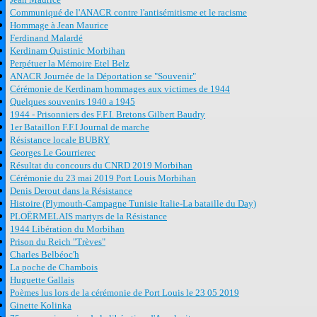
Communiqué de l'ANACR contre l'antisémitisme et le racisme
Hommage à Jean Maurice
Ferdinand Malardé
Kerdinam Quistinic Morbihan
Perpétuer la Mémoire Etel Belz
ANACR Journée de la Déportation se "Souvenir"
Cérémonie de Kerdinam hommages aux victimes de 1944
Quelques souvenirs 1940 a 1945
1944 - Prisonniers des F.F.I. Bretons Gilbert Baudry
1er Bataillon F.F.I Journal de marche
Résistance locale BUBRY
Georges Le Gourrierec
Résultat du concours du CNRD 2019 Morbihan
Cérémonie du 23 mai 2019 Port Louis Morbihan
Denis Derout dans la Résistance
Histoire (Plymouth-Campagne Tunisie Italie-La bataille du Day)
PLOËRMELAIS martyrs de la Résistance
1944 Libération du Morbihan
Prison du Reich "Trèves"
Charles Belbéoc'h
La poche de Chambois
Huguette Gallais
Poèmes lus lors de la cérémonie de Port Louis le 23 05 2019
Ginette Kolinka