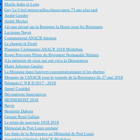
Maille Indre et Loire
Guy Le Citol retrouvailles émouvantes 73 ans plus tard
André Gondet
André Michel
J'ai tant pleuré sur la Bretagne la Honte pour les Résistants
Lucienne Nayet
Communiqué ANACR Attentat
Le chagrin la Fierté
Planning Cérémonies ANACR 2018 Morbihan
Roger Penverne Pilote du Régiment Normandie Niémen
A la mémoire de ceux qui ont vécu la Déportation
Marie Julienne Gautier
La Musique dans l'univers concentrationnaire et les ghettos
Message de l'ANACR pour la journée de la Résistance du 27 mai 2018
Palmarès C N R D 2017 - 2018
Armel Couëdel
Décorations Associatives
HENNEBONT 2018
Nayet
Henriette Dubois
Groupe René Gallais
Le relais du souvenir 1918 2018
Mémorial de Port Louis profané
Les Amis de la Résistance au Mémorial de Port Louis
Assemblée Générale ANACR Morbihan