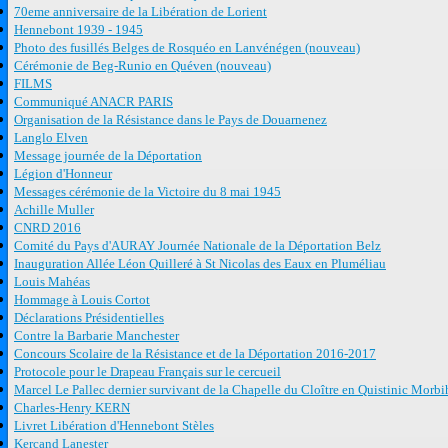
70eme anniversaire de la Libération de Lorient
Hennebont 1939 - 1945
Photo des fusillés Belges de Rosquéo en Lanvénégen (nouveau)
Cérémonie de Beg-Runio en Quéven (nouveau)
FILMS
Communiqué ANACR PARIS
Organisation de la Résistance dans le Pays de Douarnenez
Langlo Elven
Message journée de la Déportation
Légion d'Honneur
Messages cérémonie de la Victoire du 8 mai 1945
Achille Muller
CNRD 2016
Comité du Pays d'AURAY Journée Nationale de la Déportation Belz
Inauguration Allée Léon Quilleré à St Nicolas des Eaux en Pluméliau
Louis Mahéas
Hommage à Louis Cortot
Déclarations Présidentielles
Contre la Barbarie Manchester
Concours Scolaire de la Résistance et de la Déportation 2016-2017
Protocole pour le Drapeau Français sur le cercueil
Marcel Le Pallec dernier survivant de la Chapelle du Cloître en Quistinic Morb
Charles-Henry KERN
Livret Libération d'Hennebont Stèles
Kercand Lanester