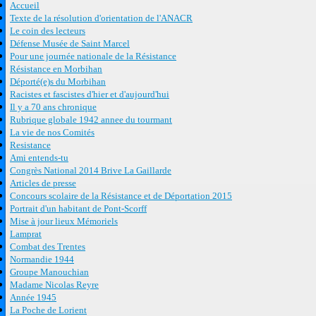
Accueil
Texte de la résolution d'orientation de l'ANACR
Le coin des lecteurs
Défense Musée de Saint Marcel
Pour une journée nationale de la Résistance
Résistance en Morbihan
Déporté(e)s du Morbihan
Racistes et fascistes d'hier et d'aujourd'hui
Il y a 70 ans chronique
Rubrique globale 1942 annee du tourmant
La vie de nos Comités
Resistance
Ami entends-tu
Congrès National 2014 Brive La Gaillarde
Articles de presse
Concours scolaire de la Résistance et de Déportation 2015
Portrait d'un habitant de Pont-Scorff
Mise à jour lieux Mémoriels
Lamprat
Combat des Trentes
Normandie 1944
Groupe Manouchian
Madame Nicolas Reyre
Année 1945
La Poche de Lorient