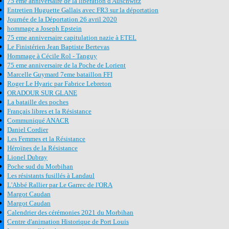
75 eme anniversaire de la libération d'Auschwitz
Entretien Huguette Gallais avec FR3 sur la déportation
Journée de la Déportation 26 avril 2020
hommage a Joseph Epstein
75 eme anniversaire capitulation nazie à ETEL
Le Finistérien Jean Baptiste Bertevas
Hommage à Cécile Rol - Tanguy
75 eme anniversaire de la Poche de Lorient
Marcelle Guymard 7eme bataillon FFI
Roger Le Hyaric par Fabrice Lebreton
ORADOUR SUR GLANE
La bataille des poches
Français libres et la Résistance
Communiqué ANACR
Daniel Cordier
Les Femmes et la Résistance
Héroïnes de la Résistance
Lionel Dubray
Poche sud du Morbihan
Les résistants fusillés à Landaul
L'Abbé Rallier par Le Garrec de l'ORA
Margot Caudan
Margot Caudan
Calendrier des cérémonies 2021 du Morbihan
Centre d'animation Historique de Port Louis