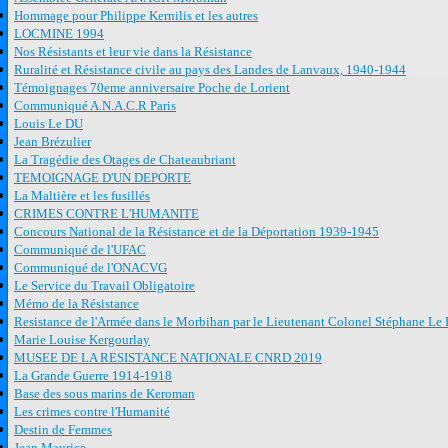
Hommage pour Philippe Kernilis et les autres
LOCMINE 1994
Nos Résistants et leur vie dans la Résistance
Ruralité et Résistance civile au pays des Landes de Lanvaux, 1940-1944
Témoignages 70eme anniversaire Poche de Lorient
Communiqué A.N.A.C.R Paris
Louis Le DU
Jean Brézulier
La Tragédie des Otages de Chateaubriant
TEMOIGNAGE D'UN DEPORTE
La Maltière et les fusillés
CRIMES CONTRE L'HUMANITE
Concours National de la Résistance et de la Déportation 1939-1945
Communiqué de l'UFAC
Communiqué de l'ONACVG
Le Service du Travail Obligatoire
Mémo de la Résistance
Resistance de l'Armée dans le Morbihan par le Lieutenant Colonel Stéphane Le 
Marie Louise Kergourlay
MUSEE DE LA RESISTANCE NATIONALE CNRD 2019
La Grande Guerre 1914-1918
Base des sous marins de Keroman
Les crimes contre l'Humanité
Destin de Femmes
Jean Maurice