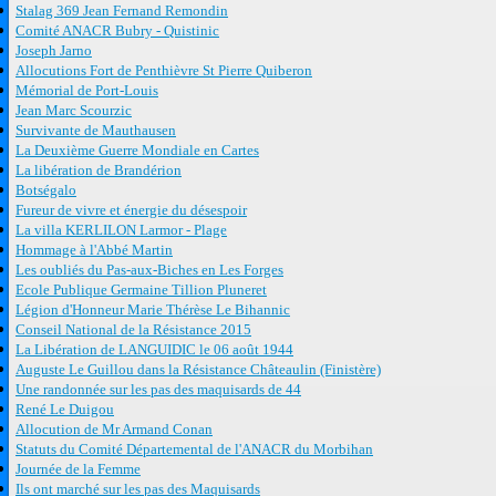
Stalag 369 Jean Fernand Remondin
Comité ANACR Bubry - Quistinic
Joseph Jarno
Allocutions Fort de Penthièvre St Pierre Quiberon
Mémorial de Port-Louis
Jean Marc Scourzic
Survivante de Mauthausen
La Deuxième Guerre Mondiale en Cartes
La libération de Brandérion
Botségalo
Fureur de vivre et énergie du désespoir
La villa KERLILON Larmor - Plage
Hommage à l'Abbé Martin
Les oubliés du Pas-aux-Biches en Les Forges
Ecole Publique Germaine Tillion Pluneret
Légion d'Honneur Marie Thérèse Le Bihannic
Conseil National de la Résistance 2015
La Libération de LANGUIDIC le 06 août 1944
Auguste Le Guillou dans la Résistance Châteaulin (Finistère)
Une randonnée sur les pas des maquisards de 44
René Le Duigou
Allocution de Mr Armand Conan
Statuts du Comité Départemental de l'ANACR du Morbihan
Journée de la Femme
Ils ont marché sur les pas des Maquisards