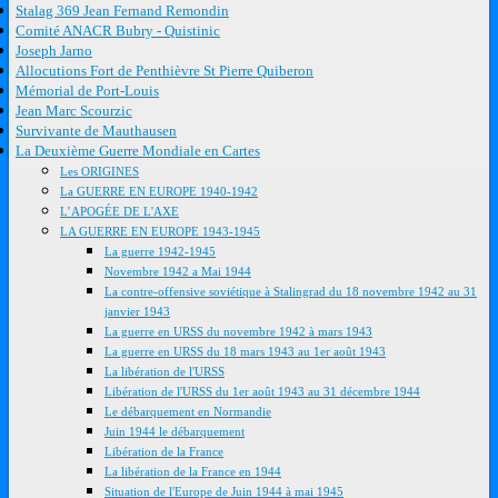
Stalag 369 Jean Fernand Remondin
Comité ANACR Bubry - Quistinic
Joseph Jarno
Allocutions Fort de Penthièvre St Pierre Quiberon
Mémorial de Port-Louis
Jean Marc Scourzic
Survivante de Mauthausen
La Deuxième Guerre Mondiale en Cartes
Les ORIGINES
La GUERRE EN EUROPE 1940-1942
L’APOGÉE DE L'AXE
LA GUERRE EN EUROPE 1943-1945
La guerre 1942-1945
Novembre 1942 a Mai 1944
La contre-offensive soviétique à Stalingrad du 18 novembre 1942 au 31
janvier 1943
La guerre en URSS du novembre 1942 à mars 1943
La guerre en URSS du 18 mars 1943 au 1er août 1943
La libération de l'URSS
Libération de l'URSS du 1er août 1943 au 31 décembre 1944
Le débarquement en Normandie
Juin 1944 le débarquement
Libération de la France
La libération de la France en 1944
Situation de l'Europe de Juin 1944 à mai 1945