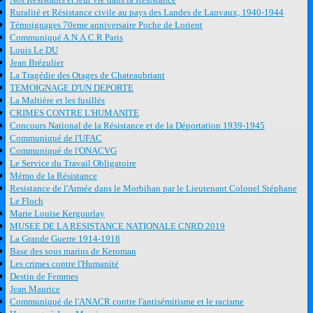
Ruralité et Résistance civile au pays des Landes de Lanvaux, 1940-1944
Témoignages 70eme anniversaire Poche de Lorient
Communiqué A.N.A.C.R Paris
Louis Le DU
Jean Brézulier
La Tragédie des Otages de Chateaubriant
TEMOIGNAGE D'UN DEPORTE
La Maltière et les fusillés
CRIMES CONTRE L'HUMANITE
Concours National de la Résistance et de la Déportation 1939-1945
Communiqué de l'UFAC
Communiqué de l'ONACVG
Le Service du Travail Obligatoire
Mémo de la Résistance
Resistance de l'Armée dans le Morbihan par le Lieutenant Colonel Stéphane
Le Floch
Marie Louise Kergourlay
MUSEE DE LA RESISTANCE NATIONALE CNRD 2019
La Grande Guerre 1914-1918
Base des sous marins de Keroman
Les crimes contre l'Humanité
Destin de Femmes
Jean Maurice
Communiqué de l'ANACR contre l'antisémitisme et le racisme