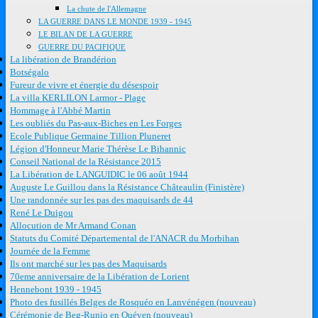
La chute de l'Allemagne
LA GUERRE DANS LE MONDE 1939 - 1945
LE BILAN DE LA GUERRE
GUERRE DU PACIFIQUE
La libération de Brandérion
Botségalo
Fureur de vivre et énergie du désespoir
La villa KERLILON Larmor - Plage
Hommage à l'Abbé Martin
Les oubliés du Pas-aux-Biches en Les Forges
Ecole Publique Germaine Tillion Pluneret
Légion d'Honneur Marie Thérèse Le Bihannic
Conseil National de la Résistance 2015
La Libération de LANGUIDIC le 06 août 1944
Auguste Le Guillou dans la Résistance Châteaulin (Finistère)
Une randonnée sur les pas des maquisards de 44
René Le Duigou
Allocution de Mr Armand Conan
Statuts du Comité Départemental de l'ANACR du Morbihan
Journée de la Femme
Ils ont marché sur les pas des Maquisards
70eme anniversaire de la Libération de Lorient
Hennebont 1939 - 1945
Photo des fusillés Belges de Rosquéo en Lanvénégen (nouveau)
Cérémonie de Beg-Runio en Quéven (nouveau)