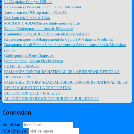
Le Capitaine Georges Hillion
Répression et Persécution en France 1940-1944
Arrestation en 1941 opération PORTO
Port Louis la Citadelle 1944
MARGOT CAUDAN la résistante nous a quitté
Barach Malguenac haut lieu de Résistance
Communiqué ANACR Profanation du Mont Valérien
Répression après le débarquement du 6 juin 1944 dans le Morbihan
Diaporama des différents lieux de tortures et d'éxecutions dans le Morbihan
photos
Guide pour les Porte-Drapeaux
Pour une paix juste au Proche Orient
LE FIL DE L'ANACR
PALMARES CONCOURS NATIONAL DE LA RESISTANCE ET DE LA
DEPORTATION
PALMARES DU JURY ACADEMIQUE DU CONCOURS NATIONAL DE LA
RESISTANCE ET DE LA DEPORTATION
ALLOCUTION ETEL 7 MAI 2026
ALLOCUTION KERYACUNFF BUBRY 26 JUILLET 2026
Connexion
Identifiant
Mot de passe