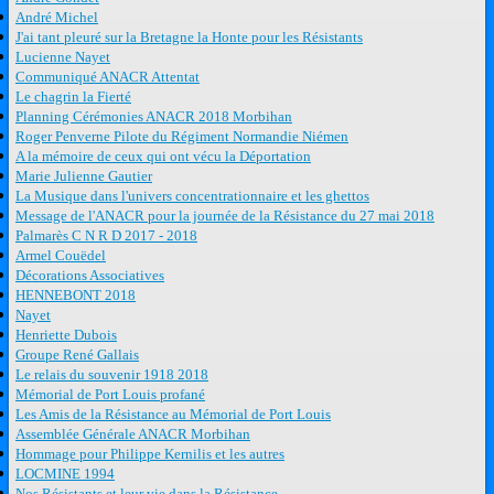
André Michel
J'ai tant pleuré sur la Bretagne la Honte pour les Résistants
Lucienne Nayet
Communiqué ANACR Attentat
Le chagrin la Fierté
Planning Cérémonies ANACR 2018 Morbihan
Roger Penverne Pilote du Régiment Normandie Niémen
A la mémoire de ceux qui ont vécu la Déportation
Marie Julienne Gautier
La Musique dans l'univers concentrationnaire et les ghettos
Message de l'ANACR pour la journée de la Résistance du 27 mai 2018
Palmarès C N R D 2017 - 2018
Armel Couëdel
Décorations Associatives
HENNEBONT 2018
Nayet
Henriette Dubois
Groupe René Gallais
Le relais du souvenir 1918 2018
Mémorial de Port Louis profané
Les Amis de la Résistance au Mémorial de Port Louis
Assemblée Générale ANACR Morbihan
Hommage pour Philippe Kernilis et les autres
LOCMINE 1994
Nos Résistants et leur vie dans la Résistance