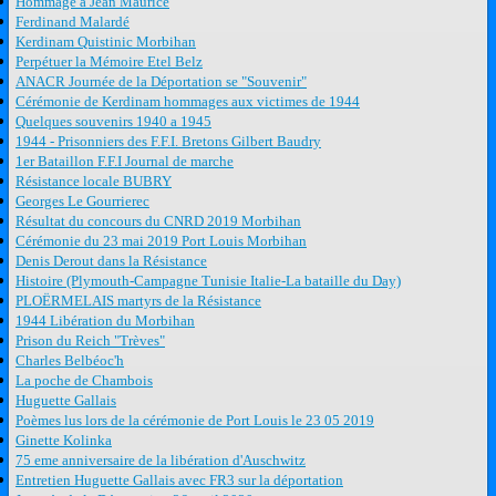
Hommage à Jean Maurice
Ferdinand Malardé
Kerdinam Quistinic Morbihan
Perpétuer la Mémoire Etel Belz
ANACR Journée de la Déportation se "Souvenir"
Cérémonie de Kerdinam hommages aux victimes de 1944
Quelques souvenirs 1940 a 1945
1944 - Prisonniers des F.F.I. Bretons Gilbert Baudry
1er Bataillon F.F.I Journal de marche
Résistance locale BUBRY
Georges Le Gourrierec
Résultat du concours du CNRD 2019 Morbihan
Cérémonie du 23 mai 2019 Port Louis Morbihan
Denis Derout dans la Résistance
Histoire (Plymouth-Campagne Tunisie Italie-La bataille du Day)
PLOËRMELAIS martyrs de la Résistance
1944 Libération du Morbihan
Prison du Reich "Trèves"
Charles Belbéoc'h
La poche de Chambois
Huguette Gallais
Poèmes lus lors de la cérémonie de Port Louis le 23 05 2019
Ginette Kolinka
75 eme anniversaire de la libération d'Auschwitz
Entretien Huguette Gallais avec FR3 sur la déportation