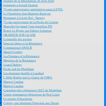
Journée de la Déportation 26 avril 2020
hommage a Joseph Epstein
75 eme anniversaire capitulation nazie à ETEL
Le Finistérien Jean Baptiste Bertevas
Hommage à Cécile Rol - Tanguy
75 eme anniversaire de la Poche de Lorient
Marcelle Guymard 7eme bataillon FFI
Roger Le Hyaric par Fabrice Lebreton
ORADOUR SUR GLANE
La bataille des poches
Français libres et la Résistance
Communiqué ANACR
Daniel Cordier
Les Femmes et la Résistance
Héroïnes de la Résistance
Lionel Dubray
Poche sud du Morbihan
Les résistants fusillés à Landaul
L'Abbé Rallier par Le Garrec de l'ORA
Margot Caudan
Margot Caudan
Calendrier des cérémonies 2021 du Morbihan
Centre d'animation Historique de Port Louis
Le sourire d'Auschwitz
Colette, une résistante Française aux Oscars