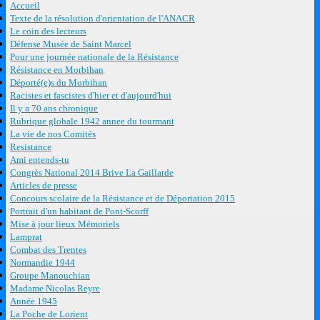
Accueil
Texte de la résolution d'orientation de l'ANACR
Le coin des lecteurs
Défense Musée de Saint Marcel
Pour une journée nationale de la Résistance
Résistance en Morbihan
Déporté(e)s du Morbihan
Racistes et fascistes d'hier et d'aujourd'hui
Il y a 70 ans chronique
Rubrique globale 1942 annee du tourmant
La vie de nos Comités
Resistance
Ami entends-tu
Congrès National 2014 Brive La Gaillarde
Articles de presse
Concours scolaire de la Résistance et de Déportation 2015
Portrait d'un habitant de Pont-Scorff
Mise à jour lieux Mémoriels
Lamprat
Combat des Trentes
Normandie 1944
Groupe Manouchian
Madame Nicolas Reyre
Année 1945
La Poche de Lorient