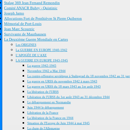
Stalag 369 Jean Fernand Remondin
Comité ANACR Bubry - Quistinic
Joseph Jarno
Allocutions Fort de Penthièvre St Pierre Quiberon
Mémorial de Port-Louis
Jean Marc Scourzic
Survivante de Mauthausen
La Deuxième Guerre Mondiale en Cartes
Les ORIGINES
La GUERRE EN EUROPE 1940-1942
L’APOGÉE DE L'AXE
LA GUERRE EN EUROPE 1943-1945
La guerre 1942-1945
Novembre 1942 a Mai 1944
La contre-offensive soviétique à Stalingrad du 18 novembre 1942 au 31 jan
La guerre en URSS du novembre 1942 à mars 1943
La guerre en URSS du 18 mars 1943 au 1er août 1943
La libération de l'URSS
Libération de l'URSS du 1er août 1943 au 31 décembre 1944
Le débarquement en Normandie
Juin 1944 le débarquement
Libération de la France
La libération de la France en 1944
Situation de l'Europe de Juin 1944 à mai 1945
La chute de l'Allemagne