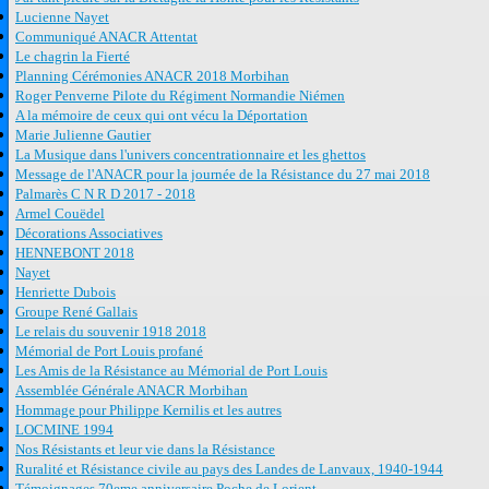
Lucienne Nayet
Communiqué ANACR Attentat
Le chagrin la Fierté
Planning Cérémonies ANACR 2018 Morbihan
Roger Penverne Pilote du Régiment Normandie Niémen
A la mémoire de ceux qui ont vécu la Déportation
Marie Julienne Gautier
La Musique dans l'univers concentrationnaire et les ghettos
Message de l'ANACR pour la journée de la Résistance du 27 mai 2018
Palmarès C N R D 2017 - 2018
Armel Couëdel
Décorations Associatives
HENNEBONT 2018
Nayet
Henriette Dubois
Groupe René Gallais
Le relais du souvenir 1918 2018
Mémorial de Port Louis profané
Les Amis de la Résistance au Mémorial de Port Louis
Assemblée Générale ANACR Morbihan
Hommage pour Philippe Kernilis et les autres
LOCMINE 1994
Nos Résistants et leur vie dans la Résistance
Ruralité et Résistance civile au pays des Landes de Lanvaux, 1940-1944
Témoignages 70eme anniversaire Poche de Lorient