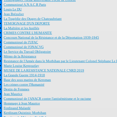
Communiqué A.N.A.C.R Paris
Louis Le DU
Jean Brézulier
La Tragédie des Otages de Chateaubriant
TEMOIGNAGE D'UN DEPORTE
La Maltière et les fusillés
CRIMES CONTRE L'HUMANITE
Concours National de la Résistance et de la Déportation 1939-1945
Communiqué de l'UFAC
Communiqué de l'ONACVG
Le Service du Travail Obligatoire
Mémo de la Résistance
Resistance de l'Armée dans le Morbihan par le Lieutenant Colonel Stéphane Le 
Marie Louise Kergourlay
MUSEE DE LA RESISTANCE NATIONALE CNRD 2019
La Grande Guerre 1914-1918
Base des sous marins de Keroman
Les crimes contre l'Humanité
Destin de Femmes
Jean Maurice
Communiqué de l'ANACR contre l'antisémitisme et le racisme
Hommage à Jean Maurice
Ferdinand Malardé
Kerdinam Quistinic Morbihan