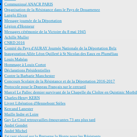
Communiqué ANACR PARIS
Organisation de la Résistance dans le Pays de Douarnenez
Langlo Elven
Message journée de la Déportation
Légion d'Honneur
Messages cérémonie de la Victoire du 8 mai 1945
Achille Muller
CNRD 2016
Comité du Pays d'AURAY Journée Nationale de la Déportation Belz
Inauguration Allée Léon Quilleré à St Nicolas des Eaux en Pluméliau
Louis Mahéas
Hommage à Louis Cortot
Déclarations Présidentielles
Contre la Barbarie Manchester
Concours Scolaire de la Résistance et de la Déportation 2016-2017
Protocole pour le Drapeau Français sur le cercueil
Marcel Le Pallec dernier survivant de la Chapelle du Cloître en Quistinic Morb
Charles-Henry KERN
Livret Libération d'Hennebont Stèles
Kercand Lanester
Maille Indre et Loire
Guy Le Citol retrouvailles émouvantes 73 ans plus tard
André Gondet
André Michel
J'ai tant pleuré sur la Bretagne la Honte pour les Résistants