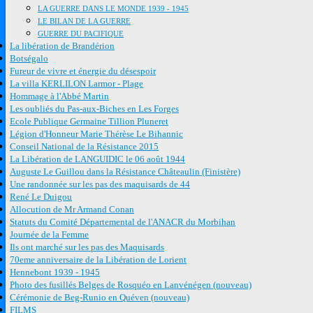
LA GUERRE DANS LE MONDE 1939 - 1945
LE BILAN DE LA GUERRE
GUERRE DU PACIFIQUE
La libération de Brandérion
Botségalo
Fureur de vivre et énergie du désespoir
La villa KERLILON Larmor - Plage
Hommage à l'Abbé Martin
Les oubliés du Pas-aux-Biches en Les Forges
Ecole Publique Germaine Tillion Pluneret
Légion d'Honneur Marie Thérèse Le Bihannic
Conseil National de la Résistance 2015
La Libération de LANGUIDIC le 06 août 1944
Auguste Le Guillou dans la Résistance Châteaulin (Finistère)
Une randonnée sur les pas des maquisards de 44
René Le Duigou
Allocution de Mr Armand Conan
Statuts du Comité Départemental de l'ANACR du Morbihan
Journée de la Femme
Ils ont marché sur les pas des Maquisards
70eme anniversaire de la Libération de Lorient
Hennebont 1939 - 1945
Photo des fusillés Belges de Rosquéo en Lanvénégen (nouveau)
Cérémonie de Beg-Runio en Quéven (nouveau)
FILMS