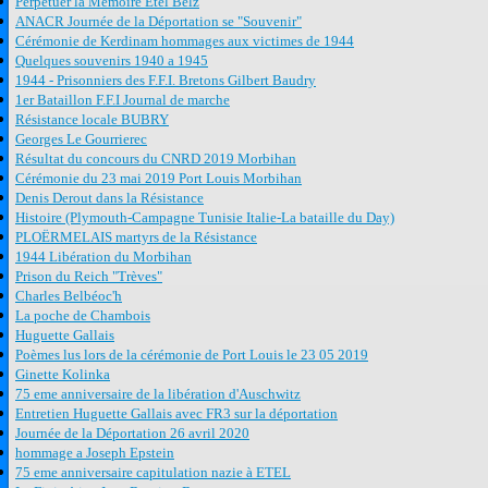
Perpétuer la Mémoire Etel Belz
ANACR Journée de la Déportation se "Souvenir"
Cérémonie de Kerdinam hommages aux victimes de 1944
Quelques souvenirs 1940 a 1945
1944 - Prisonniers des F.F.I. Bretons Gilbert Baudry
1er Bataillon F.F.I Journal de marche
Résistance locale BUBRY
Georges Le Gourrierec
Résultat du concours du CNRD 2019 Morbihan
Cérémonie du 23 mai 2019 Port Louis Morbihan
Denis Derout dans la Résistance
Histoire (Plymouth-Campagne Tunisie Italie-La bataille du Day)
PLOËRMELAIS martyrs de la Résistance
1944 Libération du Morbihan
Prison du Reich "Trèves"
Charles Belbéoc'h
La poche de Chambois
Huguette Gallais
Poèmes lus lors de la cérémonie de Port Louis le 23 05 2019
Ginette Kolinka
75 eme anniversaire de la libération d'Auschwitz
Entretien Huguette Gallais avec FR3 sur la déportation
Journée de la Déportation 26 avril 2020
hommage a Joseph Epstein
75 eme anniversaire capitulation nazie à ETEL