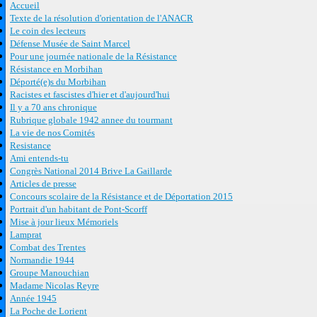
Accueil
Texte de la résolution d'orientation de l'ANACR
Le coin des lecteurs
Défense Musée de Saint Marcel
Pour une journée nationale de la Résistance
Résistance en Morbihan
Déporté(e)s du Morbihan
Racistes et fascistes d'hier et d'aujourd'hui
Il y a 70 ans chronique
Rubrique globale 1942 annee du tourmant
La vie de nos Comités
Resistance
Ami entends-tu
Congrès National 2014 Brive La Gaillarde
Articles de presse
Concours scolaire de la Résistance et de Déportation 2015
Portrait d'un habitant de Pont-Scorff
Mise à jour lieux Mémoriels
Lamprat
Combat des Trentes
Normandie 1944
Groupe Manouchian
Madame Nicolas Reyre
Année 1945
La Poche de Lorient