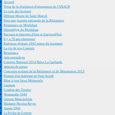
Accueil
Texte de la résolution d'orientation de l'ANACR
Le coin des lecteurs
Défense Musée de Saint Marcel
Pour une journée nationale de la Résistance
Résistance en Morbihan
Déporté(e)s du Morbihan
Racistes et fascistes d'hier et d'aujourd'hui
Il y a 70 ans chronique
Rubrique globale 1942 annee du tourmant
La vie de nos Comités
Resistance
Ami entends-tu
Congrès National 2014 Brive La Gaillarde
Articles de presse
Concours scolaire de la Résistance et de Déportation 2015
Portrait d'un habitant de Pont-Scorff
Mise à jour lieux Mémoriels
Lamprat
Combat des Trentes
Normandie 1944
Groupe Manouchian
Madame Nicolas Reyre
Année 1945
La Poche de Lorient