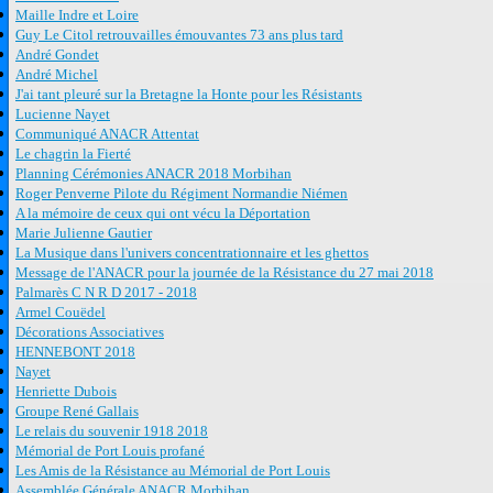
Maille Indre et Loire
Guy Le Citol retrouvailles émouvantes 73 ans plus tard
André Gondet
André Michel
J'ai tant pleuré sur la Bretagne la Honte pour les Résistants
Lucienne Nayet
Communiqué ANACR Attentat
Le chagrin la Fierté
Planning Cérémonies ANACR 2018 Morbihan
Roger Penverne Pilote du Régiment Normandie Niémen
A la mémoire de ceux qui ont vécu la Déportation
Marie Julienne Gautier
La Musique dans l'univers concentrationnaire et les ghettos
Message de l'ANACR pour la journée de la Résistance du 27 mai 2018
Palmarès C N R D 2017 - 2018
Armel Couëdel
Décorations Associatives
HENNEBONT 2018
Nayet
Henriette Dubois
Groupe René Gallais
Le relais du souvenir 1918 2018
Mémorial de Port Louis profané
Les Amis de la Résistance au Mémorial de Port Louis
Assemblée Générale ANACR Morbihan