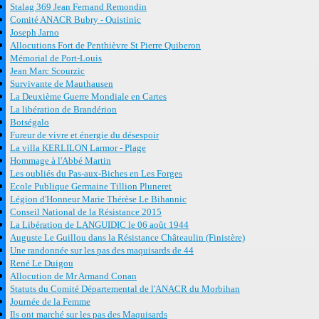
Stalag 369 Jean Fernand Remondin
Comité ANACR Bubry - Quistinic
Joseph Jarno
Allocutions Fort de Penthièvre St Pierre Quiberon
Mémorial de Port-Louis
Jean Marc Scourzic
Survivante de Mauthausen
La Deuxième Guerre Mondiale en Cartes
La libération de Brandérion
Botségalo
Fureur de vivre et énergie du désespoir
La villa KERLILON Larmor - Plage
Hommage à l'Abbé Martin
Les oubliés du Pas-aux-Biches en Les Forges
Ecole Publique Germaine Tillion Pluneret
Légion d'Honneur Marie Thérèse Le Bihannic
Conseil National de la Résistance 2015
La Libération de LANGUIDIC le 06 août 1944
Auguste Le Guillou dans la Résistance Châteaulin (Finistère)
Une randonnée sur les pas des maquisards de 44
René Le Duigou
Allocution de Mr Armand Conan
Statuts du Comité Départemental de l'ANACR du Morbihan
Journée de la Femme
Ils ont marché sur les pas des Maquisards