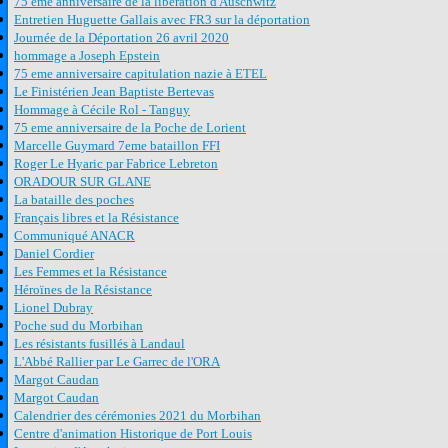
75 eme anniversaire de la libération d'Auschwitz
Entretien Huguette Gallais avec FR3 sur la déportation
Journée de la Déportation 26 avril 2020
hommage a Joseph Epstein
75 eme anniversaire capitulation nazie à ETEL
Le Finistérien Jean Baptiste Bertevas
Hommage à Cécile Rol - Tanguy
75 eme anniversaire de la Poche de Lorient
Marcelle Guymard 7eme bataillon FFI
Roger Le Hyaric par Fabrice Lebreton
ORADOUR SUR GLANE
La bataille des poches
Français libres et la Résistance
Communiqué ANACR
Daniel Cordier
Les Femmes et la Résistance
Héroïnes de la Résistance
Lionel Dubray
Poche sud du Morbihan
Les résistants fusillés à Landaul
L'Abbé Rallier par Le Garrec de l'ORA
Margot Caudan
Margot Caudan
Calendrier des cérémonies 2021 du Morbihan
Centre d'animation Historique de Port Louis