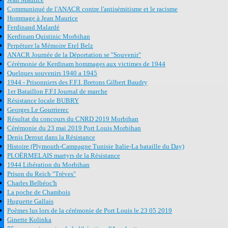
Communiqué de l'ANACR contre l'antisémitisme et le racisme
Hommage à Jean Maurice
Ferdinand Malardé
Kerdinam Quistinic Morbihan
Perpétuer la Mémoire Etel Belz
ANACR Journée de la Déportation se "Souvenir"
Cérémonie de Kerdinam hommages aux victimes de 1944
Quelques souvenirs 1940 a 1945
1944 - Prisonniers des F.F.I. Bretons Gilbert Baudry
1er Bataillon F.F.I Journal de marche
Résistance locale BUBRY
Georges Le Gourrierec
Résultat du concours du CNRD 2019 Morbihan
Cérémonie du 23 mai 2019 Port Louis Morbihan
Denis Derout dans la Résistance
Histoire (Plymouth-Campagne Tunisie Italie-La bataille du Day)
PLOËRMELAIS martyrs de la Résistance
1944 Libération du Morbihan
Prison du Reich "Trèves"
Charles Belbéoc'h
La poche de Chambois
Huguette Gallais
Poèmes lus lors de la cérémonie de Port Louis le 23 05 2019
Ginette Kolinka