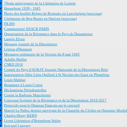
70eme anniversaire de la Libération de Lorient
Hennebont 1939 - 1945
Photo des fusillés Belges de Rosquéo en Lanvénégen (nouveau)
Cérémonie de Beg-Runio en Quéven (nouveau)
FILMS
Communiqué ANACR PARIS
Organisation de la Résistance dans le Pays de Douarnenez
Langlo Elven
Message journée de la Déportation
Légion d'Honneur
Messages cérémonie de la Victoire du 8 mai 1945
Achille Muller
CNRD 2016
Comité du Pays d'AURAY Journée Nationale de la Déportation Belz
Inauguration Allée Léon Quilleré à St Nicolas des Eaux en Pluméliau
Louis Mahéas
Hommage à Louis Cortot
Déclarations Présidentielles
Contre la Barbarie Manchester
Concours Scolaire de la Résistance et de la Déportation 2016-2017
Protocole pour le Drapeau Français sur le cercueil
Marcel Le Pallec dernier survivant de la Chapelle du Cloître en Quistinic Morb
Charles-Henry KERN
Livret Libération d'Hennebont Stèles
Kercand Lanester