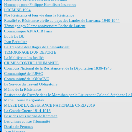
Hommage pour Philippe Kernilis et les autres
LOCMINE 1994
Nos Résistants et leur vie dans la Résistance
Ruralité et Résistance civile au pays des Landes de Lanvaux, 1940-1944
Témoignages 70eme anniversaire Poche de Lorient
Communiqué A.N.A.C.R Paris
Louis Le DU
Jean Brézulier
La Tragédie des Otages de Chateaubriant
TEMOIGNAGE D'UN DEPORTE
La Maltière et les fusillés
CRIMES CONTRE L'HUMANITE
Concours National de la Résistance et de la Déportation 1939-1945
Communiqué de l'UFAC
Communiqué de l'ONACVG
Le Service du Travail Obligatoire
Mémo de la Résistance
Resistance de l'Armée dans le Morbihan par le Lieutenant Colonel Stéphane Le 
Marie Louise Kergourlay
MUSEE DE LA RESISTANCE NATIONALE CNRD 2019
La Grande Guerre 1914-1918
Base des sous marins de Keroman
Les crimes contre l'Humanité
Destin de Femmes
Jean Maurice