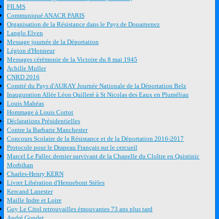
FILMS
Communiqué ANACR PARIS
Organisation de la Résistance dans le Pays de Douarnenez
Langlo Elven
Message journée de la Déportation
Légion d'Honneur
Messages cérémonie de la Victoire du 8 mai 1945
Achille Muller
CNRD 2016
Comité du Pays d'AURAY Journée Nationale de la Déportation Belz
Inauguration Allée Léon Quilleré à St Nicolas des Eaux en Pluméliau
Louis Mahéas
Hommage à Louis Cortot
Déclarations Présidentielles
Contre la Barbarie Manchester
Concours Scolaire de la Résistance et de la Déportation 2016-2017
Protocole pour le Drapeau Français sur le cercueil
Marcel Le Pallec dernier survivant de la Chapelle du Cloître en Quistinic
Morbihan
Charles-Henry KERN
Livret Libération d'Hennebont Stèles
Kercand Lanester
Maille Indre et Loire
Guy Le Citol retrouvailles émouvantes 73 ans plus tard
André Gondet