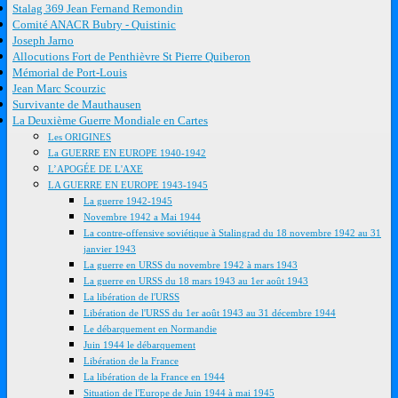
Stalag 369 Jean Fernand Remondin
Comité ANACR Bubry - Quistinic
Joseph Jarno
Allocutions Fort de Penthièvre St Pierre Quiberon
Mémorial de Port-Louis
Jean Marc Scourzic
Survivante de Mauthausen
La Deuxième Guerre Mondiale en Cartes
Les ORIGINES
La GUERRE EN EUROPE 1940-1942
L’APOGÉE DE L'AXE
LA GUERRE EN EUROPE 1943-1945
La guerre 1942-1945
Novembre 1942 a Mai 1944
La contre-offensive soviétique à Stalingrad du 18 novembre 1942 au 31
janvier 1943
La guerre en URSS du novembre 1942 à mars 1943
La guerre en URSS du 18 mars 1943 au 1er août 1943
La libération de l'URSS
Libération de l'URSS du 1er août 1943 au 31 décembre 1944
Le débarquement en Normandie
Juin 1944 le débarquement
Libération de la France
La libération de la France en 1944
Situation de l'Europe de Juin 1944 à mai 1945