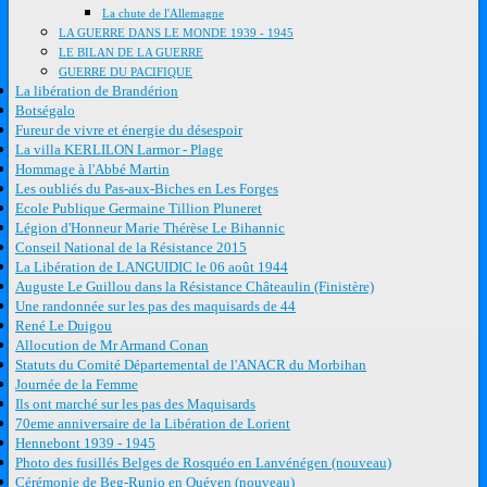
La chute de l'Allemagne
LA GUERRE DANS LE MONDE 1939 - 1945
LE BILAN DE LA GUERRE
GUERRE DU PACIFIQUE
La libération de Brandérion
Botségalo
Fureur de vivre et énergie du désespoir
La villa KERLILON Larmor - Plage
Hommage à l'Abbé Martin
Les oubliés du Pas-aux-Biches en Les Forges
Ecole Publique Germaine Tillion Pluneret
Légion d'Honneur Marie Thérèse Le Bihannic
Conseil National de la Résistance 2015
La Libération de LANGUIDIC le 06 août 1944
Auguste Le Guillou dans la Résistance Châteaulin (Finistère)
Une randonnée sur les pas des maquisards de 44
René Le Duigou
Allocution de Mr Armand Conan
Statuts du Comité Départemental de l'ANACR du Morbihan
Journée de la Femme
Ils ont marché sur les pas des Maquisards
70eme anniversaire de la Libération de Lorient
Hennebont 1939 - 1945
Photo des fusillés Belges de Rosquéo en Lanvénégen (nouveau)
Cérémonie de Beg-Runio en Quéven (nouveau)