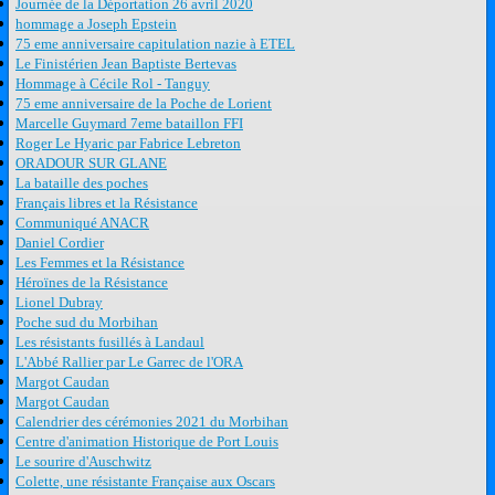
Journée de la Déportation 26 avril 2020
hommage a Joseph Epstein
75 eme anniversaire capitulation nazie à ETEL
Le Finistérien Jean Baptiste Bertevas
Hommage à Cécile Rol - Tanguy
75 eme anniversaire de la Poche de Lorient
Marcelle Guymard 7eme bataillon FFI
Roger Le Hyaric par Fabrice Lebreton
ORADOUR SUR GLANE
La bataille des poches
Français libres et la Résistance
Communiqué ANACR
Daniel Cordier
Les Femmes et la Résistance
Héroïnes de la Résistance
Lionel Dubray
Poche sud du Morbihan
Les résistants fusillés à Landaul
L'Abbé Rallier par Le Garrec de l'ORA
Margot Caudan
Margot Caudan
Calendrier des cérémonies 2021 du Morbihan
Centre d'animation Historique de Port Louis
Le sourire d'Auschwitz
Colette, une résistante Française aux Oscars