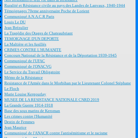
Ruralité et Résistance civile au pays des Landes de Lanvaux, 1940-1944
Témoignages 70eme anniversaire Poche de Lorient
Communiqué A.N.A.C.R Paris
Louis Le DU
Jean Brézulier
La Tragédie des Otages de Chateaubriant
TEMOIGNAGE D'UN DEPORTE
La Maltière et les fusillés
CRIMES CONTRE L'HUMANITE
Concours National de la Résistance et de la Déportation 1939-1945
Communiqué de l'UFAC
Communiqué de l'ONACVG
Le Service du Travail Obligatoire
Mémo de la Résistance
Resistance de l'Armée dans le Morbihan par le Lieutenant Colonel Stéphane
Le Floch
Marie Louise Kergourlay
MUSEE DE LA RESISTANCE NATIONALE CNRD 2019
La Grande Guerre 1914-1918
Base des sous marins de Keroman
Les crimes contre l'Humanité
Destin de Femmes
Jean Maurice
Communiqué de l'ANACR contre l'antisémitisme et le racisme