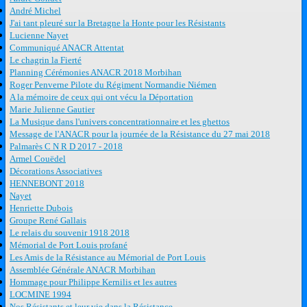
André Michel
J'ai tant pleuré sur la Bretagne la Honte pour les Résistants
Lucienne Nayet
Communiqué ANACR Attentat
Le chagrin la Fierté
Planning Cérémonies ANACR 2018 Morbihan
Roger Penverne Pilote du Régiment Normandie Niémen
A la mémoire de ceux qui ont vécu la Déportation
Marie Julienne Gautier
La Musique dans l'univers concentrationnaire et les ghettos
Message de l'ANACR pour la journée de la Résistance du 27 mai 2018
Palmarès C N R D 2017 - 2018
Armel Couëdel
Décorations Associatives
HENNEBONT 2018
Nayet
Henriette Dubois
Groupe René Gallais
Le relais du souvenir 1918 2018
Mémorial de Port Louis profané
Les Amis de la Résistance au Mémorial de Port Louis
Assemblée Générale ANACR Morbihan
Hommage pour Philippe Kernilis et les autres
LOCMINE 1994
Nos Résistants et leur vie dans la Résistance