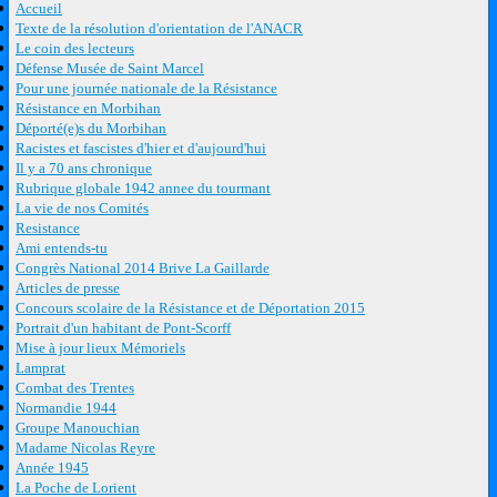
Accueil
Texte de la résolution d'orientation de l'ANACR
Le coin des lecteurs
Défense Musée de Saint Marcel
Pour une journée nationale de la Résistance
Résistance en Morbihan
Déporté(e)s du Morbihan
Racistes et fascistes d'hier et d'aujourd'hui
Il y a 70 ans chronique
Rubrique globale 1942 annee du tourmant
La vie de nos Comités
Resistance
Ami entends-tu
Congrès National 2014 Brive La Gaillarde
Articles de presse
Concours scolaire de la Résistance et de Déportation 2015
Portrait d'un habitant de Pont-Scorff
Mise à jour lieux Mémoriels
Lamprat
Combat des Trentes
Normandie 1944
Groupe Manouchian
Madame Nicolas Reyre
Année 1945
La Poche de Lorient