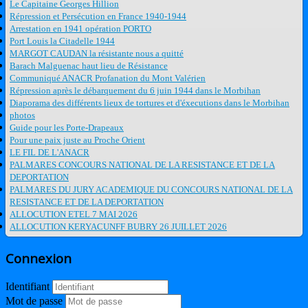
Le Capitaine Georges Hillion
Répression et Persécution en France 1940-1944
Arrestation en 1941 opération PORTO
Port Louis la Citadelle 1944
MARGOT CAUDAN la résistante nous a quitté
Barach Malguenac haut lieu de Résistance
Communiqué ANACR Profanation du Mont Valérien
Répression après le débarquement du 6 juin 1944 dans le Morbihan
Diaporama des différents lieux de tortures et d'éxecutions dans le Morbihan
photos
Guide pour les Porte-Drapeaux
Pour une paix juste au Proche Orient
LE FIL DE L'ANACR
PALMARES CONCOURS NATIONAL DE LA RESISTANCE ET DE LA
DEPORTATION
PALMARES DU JURY ACADEMIQUE DU CONCOURS NATIONAL DE LA
RESISTANCE ET DE LA DEPORTATION
ALLOCUTION ETEL 7 MAI 2026
ALLOCUTION KERYACUNFF BUBRY 26 JUILLET 2026
Connexion
Identifiant
Mot de passe