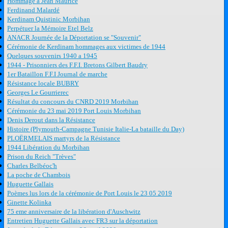
Hommage à Jean Maurice
Ferdinand Malardé
Kerdinam Quistinic Morbihan
Perpétuer la Mémoire Etel Belz
ANACR Journée de la Déportation se "Souvenir"
Cérémonie de Kerdinam hommages aux victimes de 1944
Quelques souvenirs 1940 a 1945
1944 - Prisonniers des F.F.I. Bretons Gilbert Baudry
1er Bataillon F.F.I Journal de marche
Résistance locale BUBRY
Georges Le Gourrierec
Résultat du concours du CNRD 2019 Morbihan
Cérémonie du 23 mai 2019 Port Louis Morbihan
Denis Derout dans la Résistance
Histoire (Plymouth-Campagne Tunisie Italie-La bataille du Day)
PLOËRMELAIS martyrs de la Résistance
1944 Libération du Morbihan
Prison du Reich "Trèves"
Charles Belbéoc'h
La poche de Chambois
Huguette Gallais
Poèmes lus lors de la cérémonie de Port Louis le 23 05 2019
Ginette Kolinka
75 eme anniversaire de la libération d'Auschwitz
Entretien Huguette Gallais avec FR3 sur la déportation