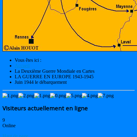
Vous êtes ici :
Accueil
La Deuxième Guerre Mondiale en Cartes
LA GUERRE EN EUROPE 1943-1945
Juin 1944 le débarquement
Visiteurs actuellement en ligne
9
Online
Haut de page