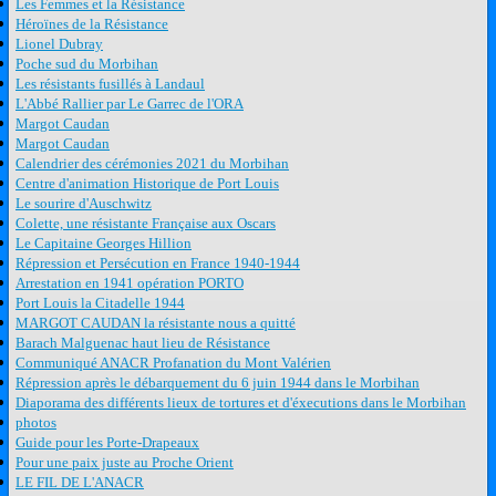
Les Femmes et la Résistance
Héroïnes de la Résistance
Lionel Dubray
Poche sud du Morbihan
Les résistants fusillés à Landaul
L'Abbé Rallier par Le Garrec de l'ORA
Margot Caudan
Margot Caudan
Calendrier des cérémonies 2021 du Morbihan
Centre d'animation Historique de Port Louis
Le sourire d'Auschwitz
Colette, une résistante Française aux Oscars
Le Capitaine Georges Hillion
Répression et Persécution en France 1940-1944
Arrestation en 1941 opération PORTO
Port Louis la Citadelle 1944
MARGOT CAUDAN la résistante nous a quitté
Barach Malguenac haut lieu de Résistance
Communiqué ANACR Profanation du Mont Valérien
Répression après le débarquement du 6 juin 1944 dans le Morbihan
Diaporama des différents lieux de tortures et d'éxecutions dans le Morbihan
photos
Guide pour les Porte-Drapeaux
Pour une paix juste au Proche Orient
LE FIL DE L'ANACR