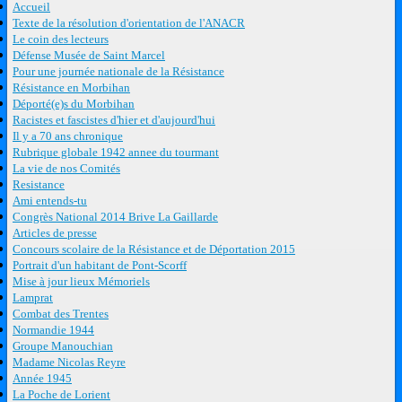
Accueil
Texte de la résolution d'orientation de l'ANACR
Le coin des lecteurs
Défense Musée de Saint Marcel
Pour une journée nationale de la Résistance
Résistance en Morbihan
Déporté(e)s du Morbihan
Racistes et fascistes d'hier et d'aujourd'hui
Il y a 70 ans chronique
Rubrique globale 1942 annee du tourmant
La vie de nos Comités
Resistance
Ami entends-tu
Congrès National 2014 Brive La Gaillarde
Articles de presse
Concours scolaire de la Résistance et de Déportation 2015
Portrait d'un habitant de Pont-Scorff
Mise à jour lieux Mémoriels
Lamprat
Combat des Trentes
Normandie 1944
Groupe Manouchian
Madame Nicolas Reyre
Année 1945
La Poche de Lorient