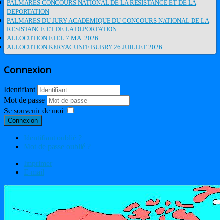
PALMARES CONCOURS NATIONAL DE LA RESISTANCE ET DE LA
DEPORTATION
PALMARES DU JURY ACADEMIQUE DU CONCOURS NATIONAL DE LA
RESISTANCE ET DE LA DEPORTATION
ALLOCUTION ETEL 7 MAI 2026
ALLOCUTION KERYACUNFF BUBRY 26 JUILLET 2026
Connexion
Identifiant
Mot de passe
Se souvenir de moi
Connexion
Identifiant oublié ?
Mot de passe oublié ?
Imprimer
E-mail