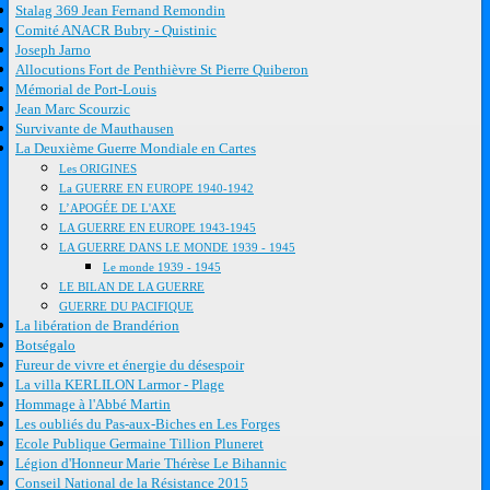
Stalag 369 Jean Fernand Remondin
Comité ANACR Bubry - Quistinic
Joseph Jarno
Allocutions Fort de Penthièvre St Pierre Quiberon
Mémorial de Port-Louis
Jean Marc Scourzic
Survivante de Mauthausen
La Deuxième Guerre Mondiale en Cartes
Les ORIGINES
La GUERRE EN EUROPE 1940-1942
L’APOGÉE DE L'AXE
LA GUERRE EN EUROPE 1943-1945
LA GUERRE DANS LE MONDE 1939 - 1945
Le monde 1939 - 1945
LE BILAN DE LA GUERRE
GUERRE DU PACIFIQUE
La libération de Brandérion
Botségalo
Fureur de vivre et énergie du désespoir
La villa KERLILON Larmor - Plage
Hommage à l'Abbé Martin
Les oubliés du Pas-aux-Biches en Les Forges
Ecole Publique Germaine Tillion Pluneret
Légion d'Honneur Marie Thérèse Le Bihannic
Conseil National de la Résistance 2015