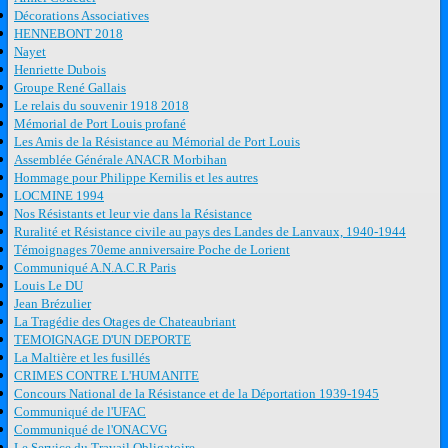
Décorations Associatives
HENNEBONT 2018
Nayet
Henriette Dubois
Groupe René Gallais
Le relais du souvenir 1918 2018
Mémorial de Port Louis profané
Les Amis de la Résistance au Mémorial de Port Louis
Assemblée Générale ANACR Morbihan
Hommage pour Philippe Kernilis et les autres
LOCMINE 1994
Nos Résistants et leur vie dans la Résistance
Ruralité et Résistance civile au pays des Landes de Lanvaux, 1940-1944
Témoignages 70eme anniversaire Poche de Lorient
Communiqué A.N.A.C.R Paris
Louis Le DU
Jean Brézulier
La Tragédie des Otages de Chateaubriant
TEMOIGNAGE D'UN DEPORTE
La Maltière et les fusillés
CRIMES CONTRE L'HUMANITE
Concours National de la Résistance et de la Déportation 1939-1945
Communiqué de l'UFAC
Communiqué de l'ONACVG
Le Service du Travail Obligatoire