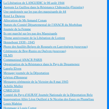
La Libération de LANGUIDIC le 06 août 1944
Auguste Le Guillou dans la Résistance Châteaulin (Finistère)
Une randonnée sur les pas des maquisards de 44
René Le Duigou
Allocution de Mr Armand Conan
Statuts du Comité Départemental de l'ANACR du Morbihan
Journée de la Femme
Ils ont marché sur les pas des Maquisards
70eme anniversaire de la Libération de Lorient
Hennebont 1939 - 1945
Photo des fusillés Belges de Rosquéo en Lanvénégen (nouveau)
Cérémonie de Beg-Runio en Quéven (nouveau)
FILMS
Communiqué ANACR PARIS
Organisation de la Résistance dans le Pays de Douarnenez
Langlo Elven
Message journée de la Déportation
Légion d'Honneur
Messages cérémonie de la Victoire du 8 mai 1945
Achille Muller
CNRD 2016
Comité du Pays d'AURAY Journée Nationale de la Déportation Belz
Inauguration Allée Léon Quilleré à St Nicolas des Eaux en Pluméliau
Louis Mahéas
Hommage à Louis Cortot