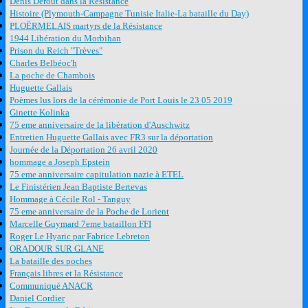
Denis Derout dans la Résistance
Histoire (Plymouth-Campagne Tunisie Italie-La bataille du Day)
PLOËRMELAIS martyrs de la Résistance
1944 Libération du Morbihan
Prison du Reich "Trèves"
Charles Belbéoc'h
La poche de Chambois
Huguette Gallais
Poèmes lus lors de la cérémonie de Port Louis le 23 05 2019
Ginette Kolinka
75 eme anniversaire de la libération d'Auschwitz
Entretien Huguette Gallais avec FR3 sur la déportation
Journée de la Déportation 26 avril 2020
hommage a Joseph Epstein
75 eme anniversaire capitulation nazie à ETEL
Le Finistérien Jean Baptiste Bertevas
Hommage à Cécile Rol - Tanguy
75 eme anniversaire de la Poche de Lorient
Marcelle Guymard 7eme bataillon FFI
Roger Le Hyaric par Fabrice Lebreton
ORADOUR SUR GLANE
La bataille des poches
Français libres et la Résistance
Communiqué ANACR
Daniel Cordier