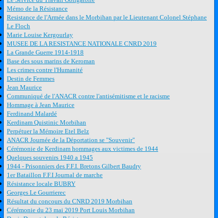
Mémo de la Résistance
Resistance de l'Armée dans le Morbihan par le Lieutenant Colonel Stéphane
Le Floch
Marie Louise Kergourlay
MUSEE DE LA RESISTANCE NATIONALE CNRD 2019
La Grande Guerre 1914-1918
Base des sous marins de Keroman
Les crimes contre l'Humanité
Destin de Femmes
Jean Maurice
Communiqué de l'ANACR contre l'antisémitisme et le racisme
Hommage à Jean Maurice
Ferdinand Malardé
Kerdinam Quistinic Morbihan
Perpétuer la Mémoire Etel Belz
ANACR Journée de la Déportation se "Souvenir"
Cérémonie de Kerdinam hommages aux victimes de 1944
Quelques souvenirs 1940 a 1945
1944 - Prisonniers des F.F.I. Bretons Gilbert Baudry
1er Bataillon F.F.I Journal de marche
Résistance locale BUBRY
Georges Le Gourrierec
Résultat du concours du CNRD 2019 Morbihan
Cérémonie du 23 mai 2019 Port Louis Morbihan