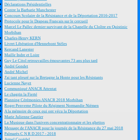
Déclarations Présidentielles
Contre la Barbarie Manchester
Concours Scolaire de la Résistance et de la Déportation 2016-2017
Protocole pour le Drapeau Français sur le cercueil
Marcel Le Pallec dernier survivant de la Chapelle du Cloître en Quistinic
Morbihan
Charles-Henry KERN
Livret Libération d'Hennebont Stèles
Kercand Lanester
Maille Indre et Loire
Guy Le Citol retrouvailles émouvantes 73 ans plus tard
André Gondet
André Michel
J'ai tant pleuré sur la Bretagne la Honte pour les Résistants
Lucienne Nayet
Communiqué ANACR Attentat
Le chagrin la Fierté
Planning Cérémonies ANACR 2018 Morbihan
Roger Penverne Pilote du Régiment Normandie Niémen
A la mémoire de ceux qui ont vécu la Déportation
Marie Julienne Gautier
La Musique dans l'univers concentrationnaire et les ghettos
Message de l'ANACR pour la journée de la Résistance du 27 mai 2018
Palmarès C N R D 2017 - 2018
Armel Couëdel