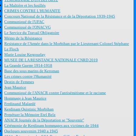
La Maltière et les fusillés
CRIMES CONTRE L'HUMANITE
Concours National de la Résistance et de la Déportation 1939-1945
Communiqué de l'UFAC
Communiqué de l'ONACVG
Le Service du Travail Obligatoire
Mémo de la Résistance
Resistance de l'Armée dans le Morbihan par le Lieutenant Colonel Stéphane
Le Floch
Marie Louise Kergourlay
MUSEE DE LA RESISTANCE NATIONALE CNRD 2019
La Grande Guerre 1914-1918
Base des sous marins de Keroman
Les crimes contre l'Humanité
Destin de Femmes
Jean Maurice
Communiqué de l'ANACR contre l'antisémitisme et le racisme
Hommage à Jean Maurice
Ferdinand Malardé
Kerdinam Quistinic Morbihan
Perpétuer la Mémoire Etel Belz
ANACR Journée de la Déportation se "Souvenir"
Cérémonie de Kerdinam hommages aux victimes de 1944
Quelques souvenirs 1940 a 1945