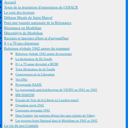
Accueil
Texte de la résolution d'orientation de l'ANACR
Le coin des lecteurs
Défense Musée de Saint Marcel
Pour une journée nationale de la Résistance
Résistance en Morbihan
Déporté(e)s du Morbihan
Racistes et fascistes d'hier et d'aujourd'hui
Il y a 70 ans chronique
Rubrique globale 1942 annee du tourmant
Rubrique globale 1942 annee du tourmant
La declaration de De Gaulle
Il y a 70 ansse deroulait a RIOM
Tract déclaration de de Gaulle
Compagnons de la Liberation
Vel d'Hiv
Propagande NAZIE
La propagande anti-bolchevique de VICHY en 1941 ou 1942
BIR HAKEIM
Extraits de Voix de la Liberte ici Londres tome1
Operation torch 1942
Conquetes japonaise 1942
Dans l'ombre, les patriotes dignes des sans culottes de Valmy
Les groupes front National dans le Morbihan en 1941 et 1942
La vie de nos Comités