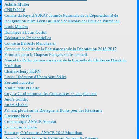
Achille Muller
CNRD 2016
Comité du Pays d'AURAY Journée Nationale de la Déportation Belz
Inauguration Allée Léon Quilleré à St Nicolas des Eaux en Pluméliau
Louis Mahéas
Hommage à Louis Cortot
Déclarations Présidentielles
Contre la Barbarie Manchester
Concours Scolaire de la Résistance et de la Déportation 2016-2017
Protocole pour le Drapeau Français sur le cercueil
Marcel Le Pallec dernier survivant de la Chapelle du Cloître en Quistinic
Morbihan
Charles-Henry KERN
Livret Libération d'Hennebont Stèles
Kercand Lanester
Maille Indre et Loire
Guy Le Citol retrouvailles émouvantes 73 ans plus tard
André Gondet
André Michel
J'ai tant pleuré sur la Bretagne la Honte pour les Résistants
Lucienne Nayet
Communiqué ANACR Attentat
Le chagrin la Fierté
Planning Cérémonies ANACR 2018 Morbihan
Roger Penverne Pilote du Régiment Normandie Niémen