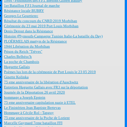
1944 - Prisonniers des F.F.I. Bretons Gilbert Baudry
1er Bataillon F.F.I Journal de marche
Résistance locale BUBRY
Georges Le Gourrierec
Résultat du concours du CNRD 2019 Morbihan
Cérémonie du 23 mai 2019 Port Louis Morbihan
Denis Derout dans la Résistance
Histoire (Plymouth-Campagne Tunisie Italie-La bataille du Day)
PLOËRMELAIS martyrs de la Résistance
1944 Libération du Morbihan
Prison du Reich "Trèves"
Charles Belbéoc'h
La poche de Chambois
Huguette Gallais
Poèmes lus lors de la cérémonie de Port Louis le 23 05 2019
Ginette Kolinka
75 eme anniversaire de la libération d'Auschwitz
Entretien Huguette Gallais avec FR3 sur la déportation
Journée de la Déportation 26 avril 2020
hommage a Joseph Epstein
75 eme anniversaire capitulation nazie à ETEL
Le Finistérien Jean Baptiste Bertevas
Hommage à Cécile Rol - Tanguy
75 eme anniversaire de la Poche de Lorient
Marcelle Guymard 7eme bataillon FFI