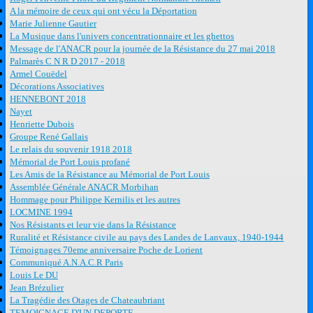
A la mémoire de ceux qui ont vécu la Déportation
Marie Julienne Gautier
La Musique dans l'univers concentrationnaire et les ghettos
Message de l'ANACR pour la journée de la Résistance du 27 mai 2018
Palmarès C N R D 2017 - 2018
Armel Couëdel
Décorations Associatives
HENNEBONT 2018
Nayet
Henriette Dubois
Groupe René Gallais
Le relais du souvenir 1918 2018
Mémorial de Port Louis profané
Les Amis de la Résistance au Mémorial de Port Louis
Assemblée Générale ANACR Morbihan
Hommage pour Philippe Kernilis et les autres
LOCMINE 1994
Nos Résistants et leur vie dans la Résistance
Ruralité et Résistance civile au pays des Landes de Lanvaux, 1940-1944
Témoignages 70eme anniversaire Poche de Lorient
Communiqué A.N.A.C.R Paris
Louis Le DU
Jean Brézulier
La Tragédie des Otages de Chateaubriant
TEMOIGNAGE D'UN DEPORTE