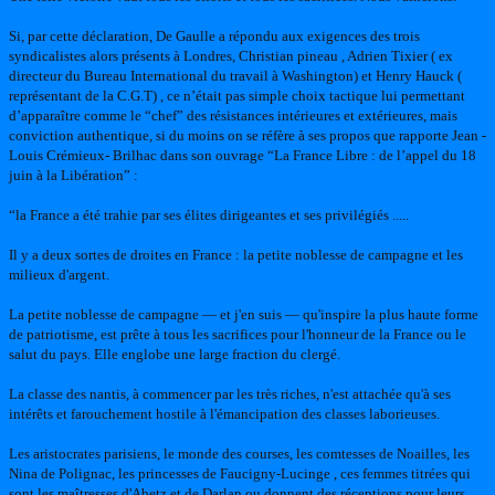
Si, par cette déclaration, De Gaulle a répondu aux exigences des trois
syndicalistes alors présents à Londres, Christian pineau , Adrien Tixier ( ex
directeur du Bureau International du travail à Washington) et Henry Hauck (
représentant de la C.G.T) , ce n’était pas simple choix tactique lui permettant
d’apparaître comme le “chef” des résistances intérieures et extérieures, mais
conviction authentique, si du moins on se réfère à ses propos que rapporte Jean -
Louis Crémieux- Brilhac dans son ouvrage “La France Libre : de l’appel du 18
juin à la Libération” :
“la France a été trahie par ses élites dirigeantes et ses privilégiés .....
Il y a deux sortes de droites en France : la petite noblesse de campagne et les
milieux d'argent.
La petite noblesse de campagne — et j'en suis — qu'inspire la plus haute forme
de patriotisme, est prête à tous les sacrifices pour l'honneur de la France ou le
salut du pays. Elle englobe une large fraction du clergé.
La classe des nantis, à commencer par les très riches, n'est attachée qu'à ses
intérêts et farouchement hostile à l'émancipation des classes laborieuses.
Les aristocrates parisiens, le monde des courses, les comtesses de Noailles, les
Nina de Polignac, les princesses de Faucigny-Lucinge , ces femmes titrées qui
sont les maîtresses d'Abetz et de Darlan ou donnent des réceptions pour leurs