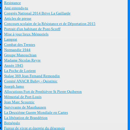
Resistance
Ami entends-tu
Congrès National 2014 Brive La Gaillarde
Articles de presse
Concours scolaire de la Résistance et de Déportation 2015
Portrait d'un habitant de Pont-Scorff
Mise à jour lieux Mémoriels
Lamprat
Combat des Trentes
Normandie 1944
Groupe Manouchian
Madame Nicolas Reyre
Année 1945
La Poche de Lorient
Stalag 369 Jean Fernand Remondin
Comité ANACR Bubry - Quistinic
Joseph Jarno
Allocutions Fort de Penthièvre St Pierre Quiberon
Mémorial de Port-Louis
Jean Marc Scourzic
Survivante de Mauthausen
La Deuxième Guerre Mondiale en Cartes
La libération de Brandérion
Botségalo
Fureur de vivre et énergie du désespoir