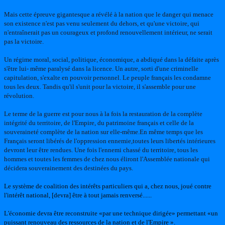
Mais cette épreuve gigantesque a révélé à la nation que le danger qui menace
son existence n'est pas venu seulement du dehors, et qu'une victoire, qui
n'entraînerait pas un courageux et profond renouvellement intérieur, ne serait
pas la victoire.
Un régime moral, social, politique, économique, a abdiqué dans la défaite après
s'être lui- même paralysé dans la licence. Un autre, sorti d'une criminelle
capitulation, s'exalte en pouvoir personnel. Le peuple français les condamne
tous les deux. Tandis qu'il s'unit pour la victoire, il s'assemble pour une
révolution.
Le terme de la guerre est pour nous à la fois la restauration de la complète
intégrité du territoire, de l'Empire, du patrimoine français et celle de la
souveraineté complète de la nation sur elle-même.En même temps que les
Français seront libérés de l'oppression ennemie,toutes leurs libertés intérieures
devront leur être rendues. Une fois l'ennemi chassé du territoire, tous les
hommes et toutes les femmes de chez nous éliront l'Assemblée nationale qui
décidera souverainement des destinées du pays.
Le système de coalition des intérêts particuliers qui a, chez nous, joué contre
l'intérêt national, [devra] être à tout jamais renversé......
L'économie devra être reconstruite «par une technique dirigée» permettant «un
puissant renouveau des ressources de la nation et de l'Empire ».