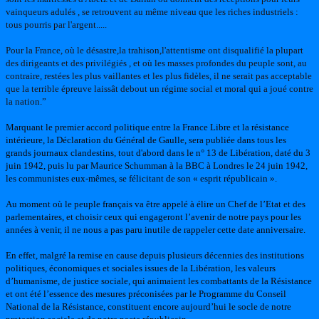
vainqueurs adulés , se retrouvent au même niveau que les riches industriels :
tous pourris par l'argent.....
Pour la France, où le désastre,la trahison,l'attentisme ont disqualifié la plupart
des dirigeants et des privilégiés , et où les masses profondes du peuple sont, au
contraire, restées les plus vaillantes et les plus fidèles, il ne serait pas acceptable
que la terrible épreuve laissât debout un régime social et moral qui a joué contre
la nation.”
Marquant le premier accord politique entre la France Libre et la résistance
intérieure, la Déclaration du Général de Gaulle, sera publiée dans tous les
grands journaux clandestins, tout d'abord dans le n° 13 de Libération, daté du 3
juin 1942, puis lu par Maurice Schumman à la BBC à Londres le 24 juin 1942,
les communistes eux-mêmes, se félicitant de son « esprit républicain ».
Au moment où le peuple français va être appelé à élire un Chef de l’Etat et des
parlementaires, et choisir ceux qui engageront l’avenir de notre pays pour les
années à venir, il ne nous a pas paru inutile de rappeler cette date anniversaire.
En effet, malgré la remise en cause depuis plusieurs décennies des institutions
politiques, économiques et sociales issues de la Libération, les valeurs
d’humanisme, de justice sociale, qui animaient les combattants de la Résistance
et ont été l’essence des mesures préconisées par le Programme du Conseil
National de la Résistance, constituent encore aujourd’hui le socle de notre