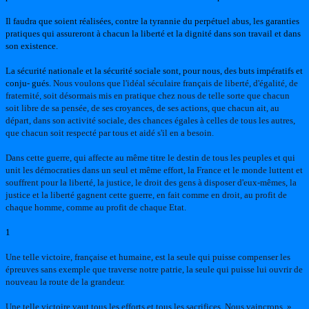
Il faudra que soient réalisées, contre la tyrannie du perpétuel abus, les garanties
pratiques qui assureront à chacun la liberté et la dignité dans son travail et dans
son existence.
La sécurité nationale et la sécurité sociale sont, pour nous, des buts impératifs et
conju- gués.
Nous voulons que l'idéal séculaire français de liberté, d'égalité, de
fraternité, soit désormais mis en pratique chez nous de telle sorte que chacun
soit libre de sa pensée, de ses croyances, de ses actions, que chacun ait, au
départ, dans son activité sociale, des chances égales à celles de tous les autres,
que chacun soit respecté par tous et aidé s'il en a besoin.
Dans cette guerre, qui affecte au même titre le destin de tous les peuples et qui
unit les démocraties dans un seul et même effort, la France et le monde luttent et
souffrent pour la liberté, la justice, le droit des gens à disposer d'eux-mêmes, la
justice et la liberté gagnent cette guerre, en fait comme en droit, au profit de
chaque homme, comme au profit de chaque Etat.
1
Une telle victoire, française et humaine, est la seule qui puisse compenser les
épreuves sans exemple que traverse notre patrie, la seule qui puisse lui ouvrir de
nouveau la route de la grandeur.
Une telle victoire vaut tous les efforts et tous les sacrifices. Nous vaincrons. »