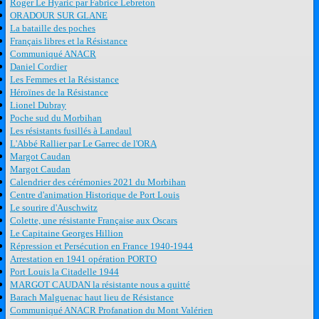
Roger Le Hyaric par Fabrice Lebreton
ORADOUR SUR GLANE
La bataille des poches
Français libres et la Résistance
Communiqué ANACR
Daniel Cordier
Les Femmes et la Résistance
Héroïnes de la Résistance
Lionel Dubray
Poche sud du Morbihan
Les résistants fusillés à Landaul
L'Abbé Rallier par Le Garrec de l'ORA
Margot Caudan
Margot Caudan
Calendrier des cérémonies 2021 du Morbihan
Centre d'animation Historique de Port Louis
Le sourire d'Auschwitz
Colette, une résistante Française aux Oscars
Le Capitaine Georges Hillion
Répression et Persécution en France 1940-1944
Arrestation en 1941 opération PORTO
Port Louis la Citadelle 1944
MARGOT CAUDAN la résistante nous a quitté
Barach Malguenac haut lieu de Résistance
Communiqué ANACR Profanation du Mont Valérien