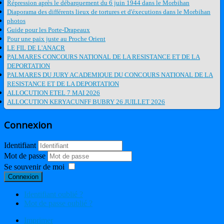
Répression après le débarquement du 6 juin 1944 dans le Morbihan
Diaporama des différents lieux de tortures et d'éxecutions dans le Morbihan
photos
Guide pour les Porte-Drapeaux
Pour une paix juste au Proche Orient
LE FIL DE L'ANACR
PALMARES CONCOURS NATIONAL DE LA RESISTANCE ET DE LA
DEPORTATION
PALMARES DU JURY ACADEMIQUE DU CONCOURS NATIONAL DE LA
RESISTANCE ET DE LA DEPORTATION
ALLOCUTION ETEL 7 MAI 2026
ALLOCUTION KERYACUNFF BUBRY 26 JUILLET 2026
Connexion
Identifiant
Mot de passe
Se souvenir de moi
Connexion
Identifiant oublié ?
Mot de passe oublié ?
Imprimer