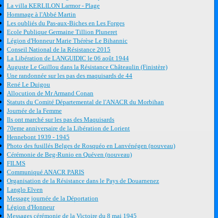
La villa KERLILON Larmor - Plage
Hommage à l'Abbé Martin
Les oubliés du Pas-aux-Biches en Les Forges
Ecole Publique Germaine Tillion Pluneret
Légion d'Honneur Marie Thérèse Le Bihannic
Conseil National de la Résistance 2015
La Libération de LANGUIDIC le 06 août 1944
Auguste Le Guillou dans la Résistance Châteaulin (Finistère)
Une randonnée sur les pas des maquisards de 44
René Le Duigou
Allocution de Mr Armand Conan
Statuts du Comité Départemental de l'ANACR du Morbihan
Journée de la Femme
Ils ont marché sur les pas des Maquisards
70eme anniversaire de la Libération de Lorient
Hennebont 1939 - 1945
Photo des fusillés Belges de Rosquéo en Lanvénégen (nouveau)
Cérémonie de Beg-Runio en Quéven (nouveau)
FILMS
Communiqué ANACR PARIS
Organisation de la Résistance dans le Pays de Douarnenez
Langlo Elven
Message journée de la Déportation
Légion d'Honneur
Messages cérémonie de la Victoire du 8 mai 1945